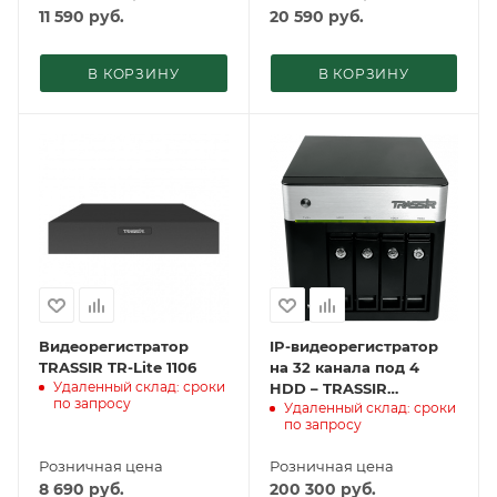
11 590
руб.
20 590
руб.
В КОРЗИНУ
В КОРЗИНУ
Видеорегистратор
IP-видеорегистратор
TRASSIR TR-Lite 1106
на 32 канала под 4
Удаленный склад: сроки
HDD – TRASSIR
по запросу
Удаленный склад: сроки
DuoStation AnyIP 32 с
по запросу
лицензиями TRASSIR
AnyIP
Розничная цена
Розничная цена
8 690
руб.
200 300
руб.