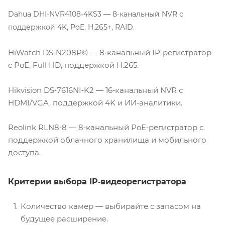
Dahua DHI‑NVR4108‑4KS3 — 8‑канальный NVR с
поддержкой 4K, PoE, H.265+, RAID.
HiWatch DS‑N208P© — 8‑канальный IP‑регистратор
с PoE, Full HD, поддержкой H.265.
Hikvision DS‑7616NI‑K2 — 16‑канальный NVR с
HDMI/VGA, поддержкой 4K и ИИ‑аналитики.
Reolink RLN8‑8 — 8‑канальный PoE‑регистратор с
поддержкой облачного хранилища и мобильного
доступа.
Критерии выбора IP‑видеорегистратора
Количество камер — выбирайте с запасом на
будущее расширение.