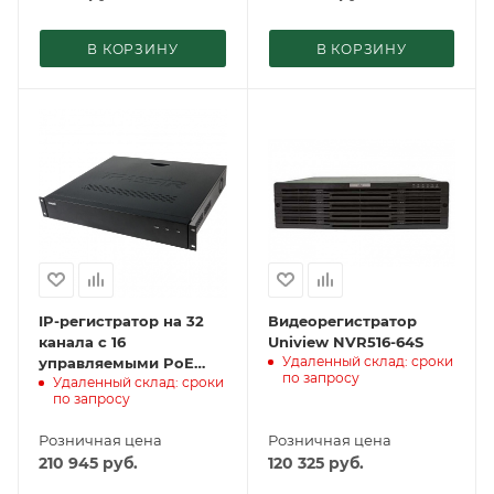
В КОРЗИНУ
В КОРЗИНУ
IP-регистратор на 32
Видеорегистратор
канала с 16
Uniview NVR516-64S
Удаленный склад: сроки
управляемыми PoE
по запросу
Удаленный склад: сроки
портами – TRASSIR
по запросу
DuoStation AnyIP 32-
16P
Розничная цена
Розничная цена
210 945
руб.
120 325
руб.