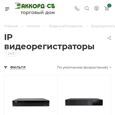
0
—
—
—
Главная
Каталог
Видеонаблюдение
Видеорегист
IP
видеорегистраторы
243
По умолчанию (возрастание)
ФИЛЬТР