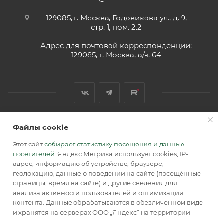
129085, г. Москва, Годовикова ул., д. 9,
стр. 1, пом. 2.2
Адрес для почтовой корреспонденции:
129085, г. Москва, а/я. 64
Файлы cookie
2026 © Обращаем Ваше внимание на то, что вся
информация, размещенная на сайте, носит
Этот сайт
собирает статистику посещения и данные
информационный характер и не является публичной
посетителей
. Яндекс Метрика использует cookies, IP-
офертой, определяемой положениями Статьи 437 (2) ГК РФ.
адрес, информацию об устройстве, браузере,
геолокацию, данные о поведении на сайте (посещённые
страницы, время на сайте) и другие сведения для
анализа активности пользователей и оптимизации
контента. Данные обрабатываются в обезличенном виде
и хранятся на серверах ООО „Яндекс“ на территории