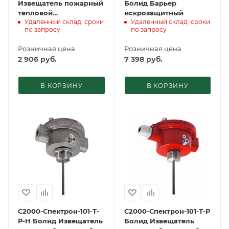
Извещатель пожарный
Болид Барьер
тепловой
искрозащитный
Удаленный склад: сроки
Удаленный склад: сроки
радиоканальный
по запросу
по запросу
адресно-аналоговый
Розничная цена
Розничная цена
2 906
руб.
7 398
руб.
В КОРЗИНУ
В КОРЗИНУ
С2000-Спектрон-101-Т-
С2000-Спектрон-101-Т-Р
Р-Н Болид Извещатель
Болид Извещатель