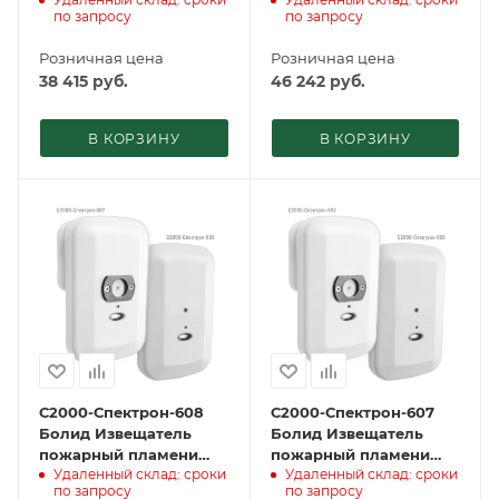
ИК/УФ
ИК/УФ
по запросу
по запросу
взрывозащищенный
взрывозащищенный
адресный
адресный
Розничная цена
Розничная цена
38 415
руб.
46 242
руб.
В КОРЗИНУ
В КОРЗИНУ
С2000-Спектрон-608
С2000-Спектрон-607
Болид Извещатель
Болид Извещатель
пожарный пламени
пожарный пламени
Удаленный склад: сроки
Удаленный склад: сроки
ИК/УФ адресный
ИК/УФ адресный
по запросу
по запросу