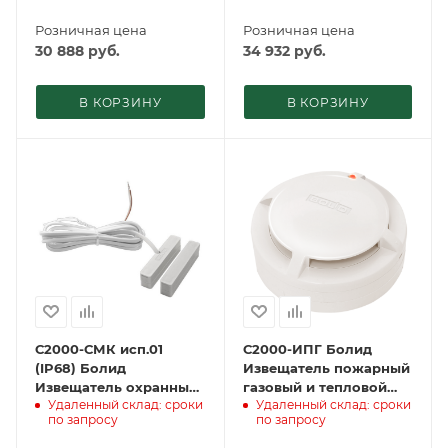
Розничная цена
Розничная цена
30 888
руб.
34 932
руб.
В КОРЗИНУ
В КОРЗИНУ
С2000-СМК исп.01
С2000-ИПГ Болид
(IP68) Болид
Извещатель пожарный
Извещатель охранный
газовый и тепловой
Удаленный склад: сроки
Удаленный склад: сроки
магнитоконтактный
максимально-
по запросу
по запросу
адресный
дифференциальный
адресно-аналогов