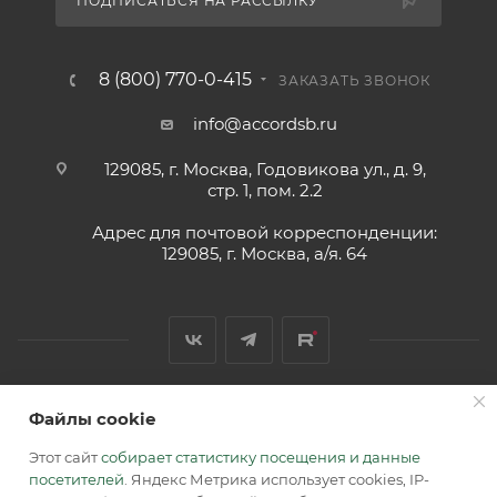
ПОДПИСАТЬСЯ НА РАССЫЛКУ
8 (800) 770-0-415
ЗАКАЗАТЬ ЗВОНОК
info@accordsb.ru
129085, г. Москва, Годовикова ул., д. 9,
стр. 1, пом. 2.2
Адрес для почтовой корреспонденции:
129085, г. Москва, а/я. 64
Файлы cookie
2026 © Обращаем Ваше внимание на то, что вся
информация, размещенная на сайте, носит
Этот сайт
собирает статистику посещения и данные
информационный характер и не является публичной
посетителей
. Яндекс Метрика использует cookies, IP-