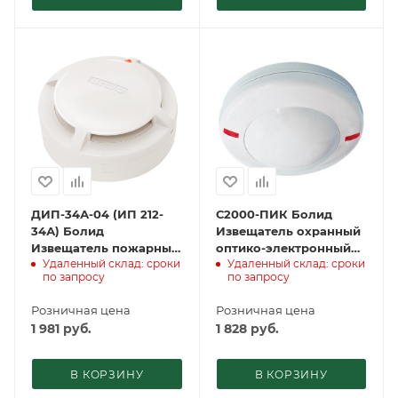
ДИП-34А-04 (ИП 212-
С2000-ПИК Болид
34А) Болид
Извещатель охранный
Извещатель пожарный
оптико-электронный
Удаленный склад: сроки
Удаленный склад: сроки
дымовой оптико-
объемный потолочный
по запросу
по запросу
электронный адресно-
адресный
аналоговый
Розничная цена
Розничная цена
1 981
руб.
1 828
руб.
В КОРЗИНУ
В КОРЗИНУ