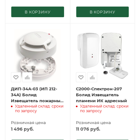
В КОРЗИНУ
В КОРЗИНУ
ДИП-34А-03 (ИП 212-
С2000-Спектрон-207
34А) Болид
Болид Извещатель
Извещатель пожарный
пламени ИК адресный
Удаленный склад: сроки
Удаленный склад: сроки
дымовой оптико-
по запросу
по запросу
электронный адресно-
аналоговый
Розничная цена
Розничная цена
1 496
руб.
11 076
руб.