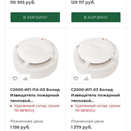
110 955
руб.
129 117
руб.
В КОРЗИНУ
В КОРЗИНУ
С2000-ИП-ПА-03 Болид
С2000-ИП-03 Болид
Извещатель пожарный
Извещатель пожарный
тепловой
тепловой
Удаленный склад: сроки
Удаленный склад: сроки
максимально-
максимально-
по запросу
по запросу
дифференциальный
дифференциальный
адресный
адресно-аналоговый
Розничная цена
Розничная цена
1 158
руб.
1 379
руб.