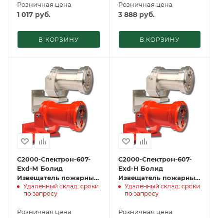
Розничная цена
Розничная цена
1 017
руб.
3 888
руб.
В КОРЗИНУ
В КОРЗИНУ
С2000-Спектрон-607-
С2000-Спектрон-607-
Exd-М Болид
Exd-Н Болид
Извещатель пожарный
Извещатель пожарный
Удаленный склад: сроки
Удаленный склад: сроки
пламени
пламени
по запросу
по запросу
взрывозащищенный
взрывозащищенный
адресный
адресный
Розничная цена
Розничная цена