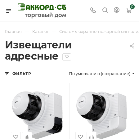
0
—
—
Главная
Каталог
Системы охранно-пожарной сигнали
Извещатели
адресные
32
По умолчанию (возрастание)
ФИЛЬТР