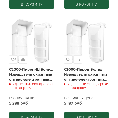
В КОРЗИНУ
В КОРЗИНУ
С2000-Пирон-Ш Болид
С2000-Пирон Болид
Извещатель охранный
Извещатель охранный
оптико-электронный
оптико-электронный
Удаленный склад: сроки
Удаленный склад: сроки
поверхностный
объемный адресный
по запросу
по запросу
адресный
Розничная цена
Розничная цена
5 288
руб.
5 187
руб.
В КОРЗИНУ
В КОРЗИНУ