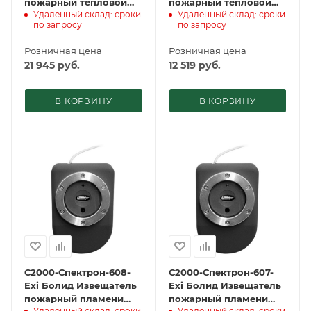
пожарный тепловой
пожарный тепловой
Удаленный склад: сроки
Удаленный склад: сроки
максимально-
максимально-
по запросу
по запросу
дифференциальный
дифференциальный
адресный
адресный
Розничная цена
Розничная цена
21 945
руб.
12 519
руб.
В КОРЗИНУ
В КОРЗИНУ
С2000-Спектрон-608-
С2000-Спектрон-607-
Exi Болид Извещатель
Exi Болид Извещатель
пожарный пламени
пожарный пламени
Удаленный склад: сроки
Удаленный склад: сроки