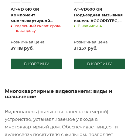
AT-VD 610 GR
AT-VD600 GR
Компонент
Подъездная вызывная
многоквартирной
панель ACCORDTEC,
Удаленный склад: сроки
В наличии: 4
системы ACCORDTEC,
380 мА, CVBS
по запросу
AHD, врезной
Розничная цена
Розничная цена
37 118
руб.
31 257
руб.
В КОРЗИНУ
В КОРЗИНУ
Многоквартирные видеопанели: виды и
назначение
Видеопанель (вызывная панель с камерой) —
устройство, устанавливаемое у входа в
многоквартирный дом. Обеспечивает видео- и
аудиосвязь посетителя с жильцом, позволяет