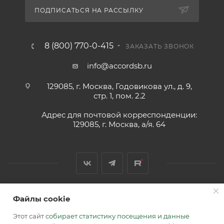
ПОДПИСАТЬСЯ НА РАССЫЛКУ
8 (800) 770-0-415
ЗАКАЗАТЬ ЗВОНОК
info@accordsb.ru
129085, г. Москва, Годовикова ул., д. 9,
стр. 1, пом. 2.2
Адрес для почтовой корреспонденции:
129085, г. Москва, а/я. 64
Файлы cookie
2026 © Обращаем Ваше внимание на то, что вся
информация, размещенная на сайте, носит
Этот сайт
собирает статистику посещения и данные
информационный характер и не является публичной