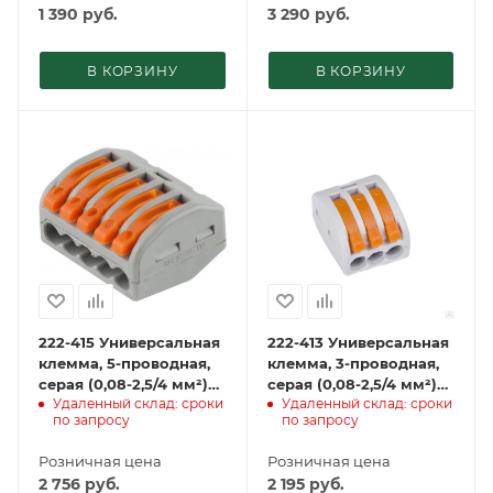
1 390
руб.
3 290
руб.
В КОРЗИНУ
В КОРЗИНУ
222-415 Универсальная
222-413 Универсальная
клемма, 5-проводная,
клемма, 3-проводная,
серая (0,08-2,5/4 мм²)
серая (0,08-2,5/4 мм²)
Удаленный склад: сроки
Удаленный склад: сроки
(40 шт./уп.) WAGO
(50 шт./уп.) WAGO
по запросу
по запросу
Розничная цена
Розничная цена
2 756
руб.
2 195
руб.