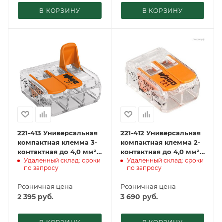
В КОРЗИНУ
В КОРЗИНУ
221-413 Универсальная
221-412 Универсальная
компактная клемма 3-
компактная клемма 2-
контактная до 4,0 мм²
контактная до 4,0 мм²
Удаленный склад: сроки
Удаленный склад: сроки
(50 шт./уп.) WAGO
(100 шт./уп.) WAGO
по запросу
по запросу
Розничная цена
Розничная цена
2 395
руб.
3 690
руб.