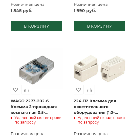
Розничная цена
Розничная цена
1 845
руб.
1 990
руб.
В КОРЗИНУ
В КОРЗИНУ
WAGO 2273-202-6
224-112 Клемма для
Клемма 2-проводная
осветительного
компактная 0.5-
оборудования (1,0-
Удаленный склад: сроки
Удаленный склад: сроки
2.5мм.кв (1 уп. = 6шт)
2,5)X2/(0,5-2,5) мм²,
по запросу
по запросу
белая (100 шт./уп.)
WAGO
Розничная цена
Розничная цена