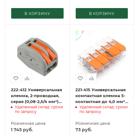
В КОРЗИНУ
В КОРЗИНУ
222-412 Универсальная
221-415 Универсальная
клемма, 2-проводная,
компактная клемма 5-
серая (0,08-2,5/4 мм²)
контактная до 4,0 мм²
Удаленный склад: сроки
Удаленный склад: сроки
(50 шт./уп.) WAGO
(25 шт./уп.) WAGO
по запросу
по запросу
Розничная цена
Розничная цена
1 745
руб.
73
руб.