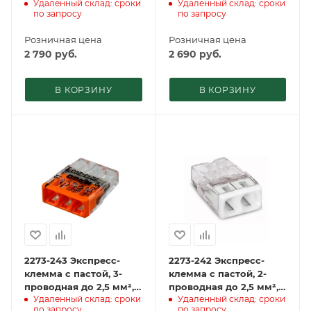
Удаленный склад: сроки
Удаленный склад: сроки
(100 шт./уп.) WAGO
(100 шт./уп.) WAGO
по запросу
по запросу
Розничная цена
Розничная цена
2 790
руб.
2 690
руб.
В КОРЗИНУ
В КОРЗИНУ
2273-243 Экcпресс-
2273-242 Экcпресс-
клемма с пастой, 3-
клемма с пастой, 2-
проводная до 2,5 мм²,
проводная до 2,5 мм²,
Удаленный склад: сроки
Удаленный склад: сроки
(100 шт./уп.) WAGO
(100 шт./уп.) WAGO
по запросу
по запросу