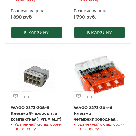
Розничная цена
Розничная цена
1 890
руб.
1 790
руб.
В КОРЗИНУ
В КОРЗИНУ
WAGO 2273-208-6
WAGO 2273-204-6
Клемма 8-проводная
Клемма
компактная(1 уп. = 6шт)
четырехпроводная
Удаленный склад: сроки
Удаленный склад: сроки
компактная (1 уп. =
по запросу
по запросу
6шт)