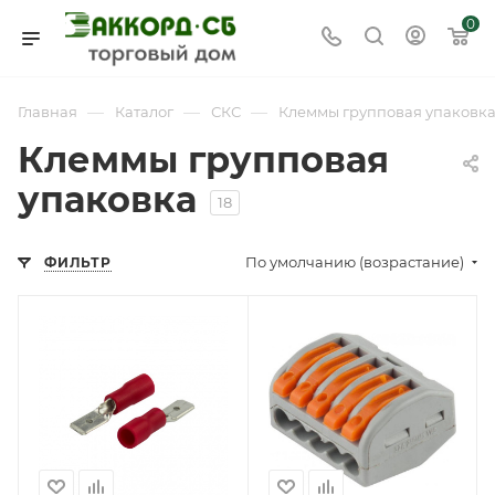
0
—
—
—
Главная
Каталог
СКС
Клеммы групповая упаковк
Клеммы групповая
упаковка
18
По умолчанию (возрастание)
ФИЛЬТР