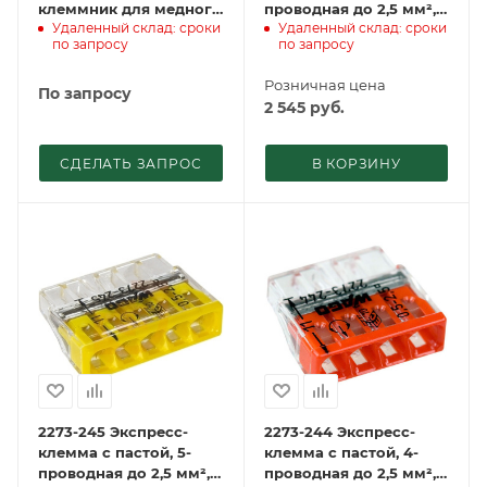
клеммник для медного
проводная до 2,5 мм²,
Удаленный склад: сроки
Удаленный склад: сроки
провода
(50 шт./уп.) WAGO
по запросу
по запросу
Розничная цена
По запросу
2 545
руб.
СДЕЛАТЬ ЗАПРОС
В КОРЗИНУ
2273-245 Экcпресс-
2273-244 Экcпресс-
клемма с пастой, 5-
клемма с пастой, 4-
проводная до 2,5 мм²,
проводная до 2,5 мм²,