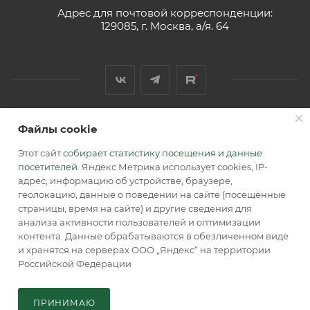
Адрес для почтовой корреспонденции:
129085, г. Москва, а/я. 64
Файлы cookie
2026 © Обращаем Ваше внимание на то, что вся
информация, размещенная на сайте, носит
Этот сайт
собирает статистику посещения и данные
информационный характер и не является публичной
посетителей
. Яндекс Метрика использует cookies, IP-
офертой, определяемой положениями Статьи 437 (2) ГК РФ.
адрес, информацию об устройстве, браузере,
геолокацию, данные о поведении на сайте (посещённые
страницы, время на сайте) и другие сведения для
анализа активности пользователей и оптимизации
контента. Данные обрабатываются в обезличенном виде
и хранятся на серверах ООО „Яндекс“ на территории
Российской Федерации
В КОРЗИНУ
ПРИНИМАЮ