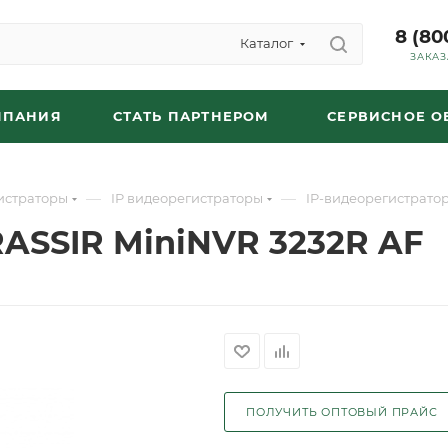
8 (80
Каталог
ЗАКАЗ
МПАНИЯ
СТАТЬ ПАРТНЕРОМ
СЕРВИСНОЕ 
—
—
истраторы
IP видеорегистраторы
IP-видеорегистратор
RASSIR MiniNVR 3232R AF
ПОЛУЧИТЬ ОПТОВЫЙ ПРАЙС