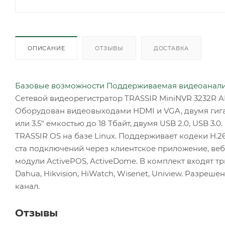
ОПИСАНИЕ
ОТЗЫВЫ
ДОСТАВКА
Базовые возможности
Поддерживаемая видеоанал
Сетевой видеорегистратор TRASSIR MiniNVR 3232R A
Оборудован видеовыходами HDMI и VGA, двумя гигаб
или 3.5" емкостью до 18 Тбайт, двумя USB 2.0, USB 
TRASSIR OS на базе Linux. Поддерживает кодеки H.265,
ста подключений через клиентское приложение, веб-
модули ActivePOS, ActiveDome. В комплект входят т
Dahua, Hikvision, HiWatch, Wisenet, Uniview. Разреш
канал.
Отзывы