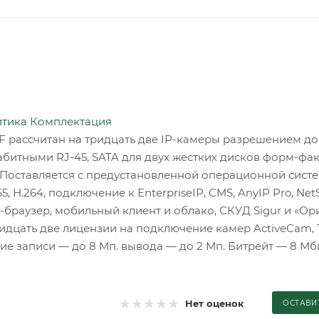
итика
Комплектация
F рассчитан на тридцать две IP-камеры разрешением до
итными RJ-45, SATA для двух жестких дисков форм-факт
3.0. Поставляется с предустановленной операционной сист
 Н.264, подключение к EnterpriseIP, CMS, AnyIP Pro, Net
браузер, мобильный клиент и облако, СКУД Sigur и «Ор
ридцать две лицензии на подключение камер ActiveCam, 
ение записи — до 8 Мп. вывода — до 2 Мп. Битрейт — 8 Мб
Нет оценок
ОСТАВИ