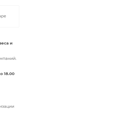
аре
веса и
омпаний.
до 18.00
низации