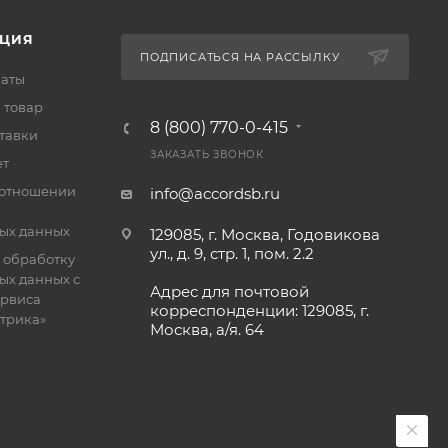
ЦИЯ
ПОДПИСАТЬСЯ НА РАССЫЛКУ
латы
 товар
8 (800) 770-0-415
тавки
ЗАКАЗАТЬ ЗВОНОК
ет
 отношении
info@accordsb.ru
ых данных
129085, г. Москва, Годовикова
ул., д. 9, стр. 1, пом. 2.2
 обработку
ых данных с
Адрес для почтовой
рвиса
корреспонденции: 129085, г.
етрика»
Москва, а/я. 64
Файлы cookie