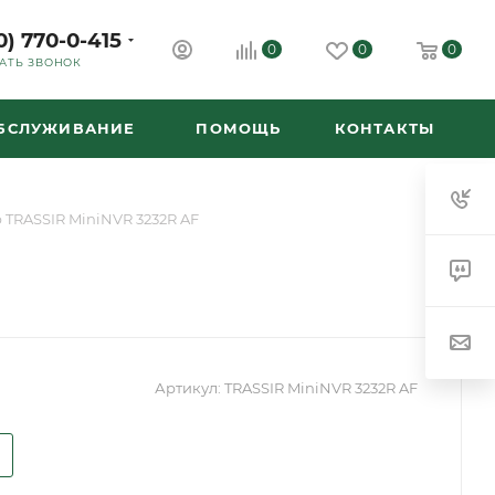
0) 770-0-415
0
0
0
АТЬ ЗВОНОК
ОБСЛУЖИВАНИЕ
ПОМОЩЬ
КОНТАКТЫ
 TRASSIR MiniNVR 3232R AF
Артикул:
TRASSIR MiniNVR 3232R AF