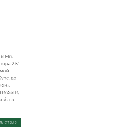
 8 Мп.
ора 2.5"
емой
Sync, до
ион»,
TRASSIR,
ит/с на
ТЬ ОТЗЫВ