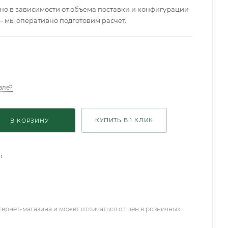
о в зависимости от объема поставки и конфигурации
— мы оперативно подготовим расчет.
вле?
КУПИТЬ В 1 КЛИК
В КОРЗИНУ
о
тернет-магазина и может отличаться от цен в розничных