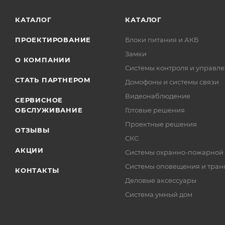
КАТАЛОГ
КАТАЛОГ
ПРОЕКТИРОВАНИЕ
Блоки питания и АКБ
Замки
О КОМПАНИИ
Системы контроля и управле
СТАТЬ ПАРТНЕРОМ
Домофоны и системы связи
Видеонаблюдение
СЕРВИСНОЕ
ОБСЛУЖИВАНИЕ
Готовые решения
Проектные решения
ОТЗЫВЫ
СКС
АКЦИИ
Системы охранно-пожарной
Системы оповещения и тран
КОНТАКТЫ
Деловые аксессуары
Система умный дом