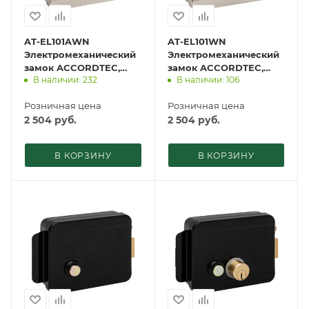
AT-EL101AWN
AT-EL101WN
Электромеханический
Электромеханический
замок ACCORDTEC,
замок ACCORDTEC,
В наличии: 232
В наличии: 106
накладной
накладной
Розничная цена
Розничная цена
2 504
руб.
2 504
руб.
В КОРЗИНУ
В КОРЗИНУ