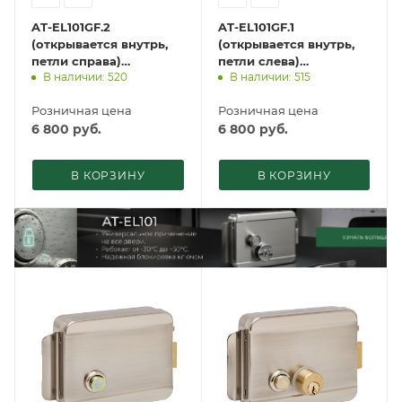
AT-EL101GF.2
AT-EL101GF.1
(открывается внутрь,
(открывается внутрь,
петли справа)
петли слева)
В наличии: 520
В наличии: 515
Электромеханический
Электромеханический
замок ACCORDTEC,
замок ACCORDTEC,
Розничная цена
Розничная цена
накладной, 5 ключей
накладной, 5 ключей
6 800
руб.
6 800
руб.
В КОРЗИНУ
В КОРЗИНУ