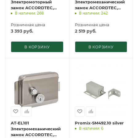
Электромоторный
Электромеханический
замок ACCORDTEC,
замок ACCORDTEC,
В наличии: 268
В наличии: 242
накладной
накладной
Розничная цена
Розничная цена
3 393
руб.
2 519
руб.
В КОРЗИНУ
В КОРЗИНУ
AT-EL101
Promix-SM492.10 silver
В наличии: 6
Электромеханический
замок ACCORDTEC,