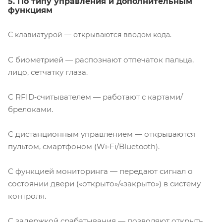
5. По типу управления и дополнительным
функциям
С клавиатурой — открываются вводом кода.
С биометрией — распознают отпечаток пальца,
лицо, сетчатку глаза.
С RFID‑считывателем — работают с картами/
брелоками.
С дистанционным управлением — открываются
пультом, смартфоном (Wi‑Fi/Bluetooth).
С функцией мониторинга — передают сигнал о
состоянии двери («открыто»/«закрыто») в систему
контроля.
С задержкой срабатывания — позволяют открыть