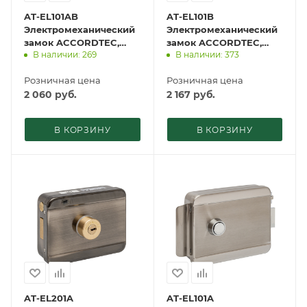
AT-EL101AB
AT-EL101B
Электромеханический
Электромеханический
замок ACCORDTEC,
замок ACCORDTEC,
В наличии: 269
В наличии: 373
накладной
накладной
Розничная цена
Розничная цена
2 060
руб.
2 167
руб.
В КОРЗИНУ
В КОРЗИНУ
AT-EL201A
AT-EL101A