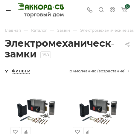
0
—
—
—
Главная
Каталог
Замки
Электромеханические за
Электромеханические
замки
198
По умолчанию (возрастание)
ФИЛЬТР