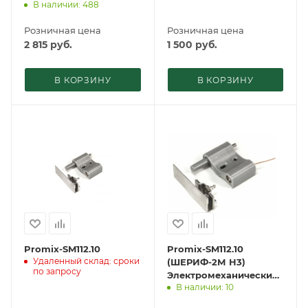
В наличии: 488
накладной
Розничная цена
Розничная цена
2 815
руб.
1 500
руб.
В КОРЗИНУ
В КОРЗИНУ
Promix-SM112.10
Promix-SM112.10
Удаленный склад: сроки
(ШЕРИФ-2М Н3)
по запросу
Электромеханический
В наличии: 10
замок для торговой
мебели.