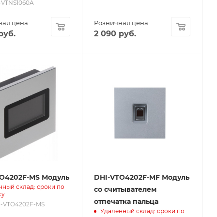
H-VTNS1060A
ная цена
Розничная цена
руб.
2 090
руб.
O4202F-MS Модуль
DHI-VTO4202F-MF Модуль
нный склад: сроки по
со считывателем
су
отпечатка пальца
HI-VTO4202F-MS
Удаленный склад: сроки по