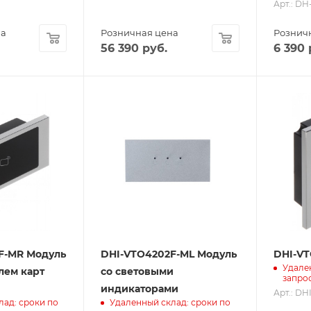
Арт.: D
на
Розничная цена
Рознич
56 390
руб.
6 390
F-MR Модуль
DHI-VTO4202F-ML Модуль
DHI-VT
Удале
лем карт
со световыми
запро
индикаторами
Арт.: D
лад: сроки по
Удаленный склад: сроки по