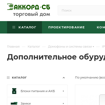
КАТАЛОГ
ПРОЕКТИРОВАНИЕ
КО
—
—
—
Главная
Каталог
Домофоны и системы связи
I
Дополнительное обуру
По умолчанию (во
КАТАЛОГ
Блоки питания и АКБ
Замки