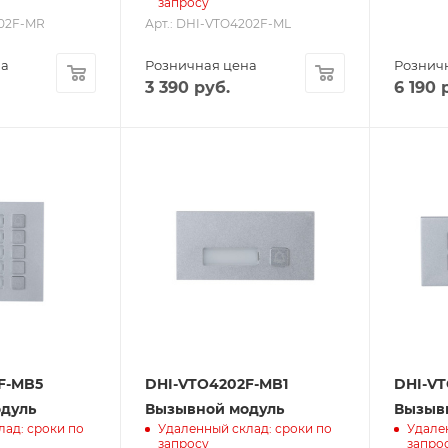
запросу
202F-MR
Арт.: DHI-VTO4202F-ML
на
Розничная цена
Рознич
3 390
руб.
6 190
р
F-MB5
DHI-VTO4202F-MB1
DHI-V
дуль
Вызывной модуль
Вызыв
лад: сроки по
Удаленный склад: сроки по
Удале
запросу
запро