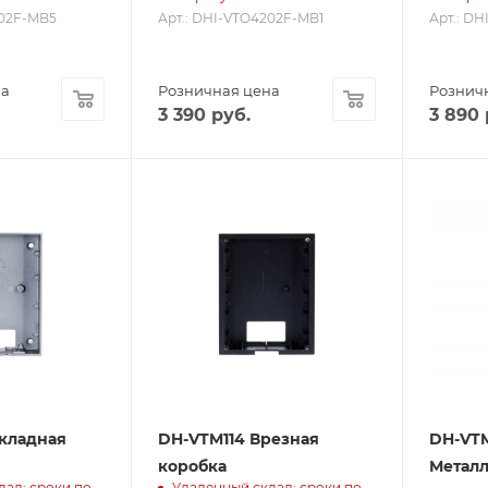
202F-MB5
Арт.: DHI-VTO4202F-MB1
Арт.: D
на
Розничная цена
Рознич
3 390
руб.
3 890
акладная
DH-VTM114 Врезная
DH-VT
коробка
Металл
лад: сроки по
Удаленный склад: сроки по