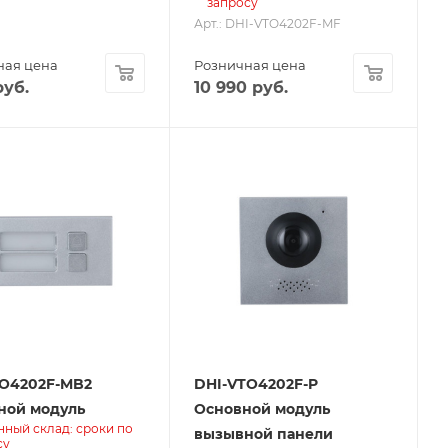
запросу
Арт.: DHI-VTO4202F-MF
ная цена
Розничная цена
уб.
10 990
руб.
TO4202F-MB2
DHI-VTO4202F-P
ной модуль
Основной модуль
нный склад: сроки по
вызывной панели
су