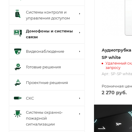
Системы контроля и
управления доступом
Домофоны и системы
связи
Аудиотрубка 
Видеонаблюдение
SP white
Удаленный ск
Готовые решения
запросу
Арт.: SP-SP whit
Проектные решения
Розничная це
2 270
руб.
СКС
Системы охранно-
пожарной
сигнализации