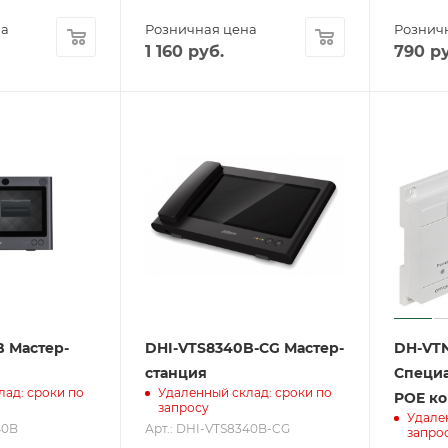
на
Розничная цена
Рознич
1 160
руб.
790
ру
B Мастер-
DHI-VTS8340B-CG Мастер-
DH-VT
станция
Специ
лад: сроки по
Удаленный склад: сроки по
POE ко
запросу
Удале
40B
Арт.: DHI-VTS8340B-CG
запро