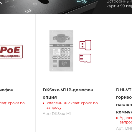
омофон
DKSxxx-M1 IP-домофон
DHI-V
опция
горизо
лад: сроки по
Удаленный склад: сроки по
наклон
запросу
коммун
Арт.: DKSxxx-M1
Удале
запро
Арт.: DH