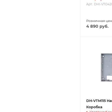
Арт.: DHI-VTO4
Розничная це
4 890
руб.
DH-VTM115 Н
Коробка
Удаленный ск