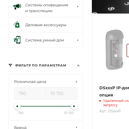
Системы оповещения
и трансляции
Деловые аксессуары
Система умный дом
ФИЛЬТР ПО ПАРАМЕТРАМ
Розничная цена
DSxxxP IP-д
опция
Удаленный ск
запросу
Арт.: DSxxxP
790
70 750
Бренд