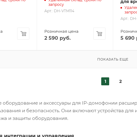
для вр
запросу
Удале
Арт.: DH-VTM114
запро
Арт.: DH
на
Розничная цена
Рознич
2 590
руб.
5 690
ПОКАЗАТЬ ЕЩЕ
1
2
 оборудование и аксессуары для IP-домофонии расши
ьзования и безопасность. Они включают устройства для 
ажа и защиты оборудования.
я интеграции и управления