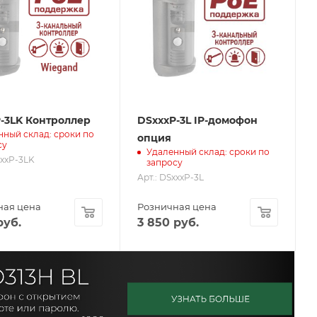
-3LK Контроллер
DSxxxP-3L IP-домофон
нный склад: сроки по
опция
су
Удаленный склад: сроки по
xxxP-3LK
запросу
Арт.: DSxxxP-3L
ная цена
Розничная цена
уб.
3 850
руб.