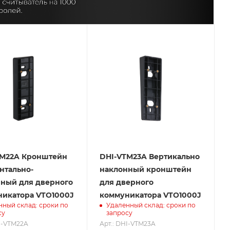
TM22A Кронштейн
DHI-VTM23A Вертикально
нтально-
наклонный кронштейн
ный для дверного
для дверного
икатора VTO1000J
коммуникатора VTO1000J
нный склад: сроки по
Удаленный склад: сроки по
су
запросу
I-VTM22A
Арт.: DHI-VTM23A