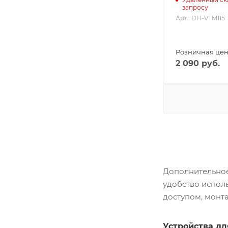
запросу
Арт.: DH-VTM115
Розничная це
2 090
руб.
Дополнительное
удобство испол
доступом, монт
Устройства дл