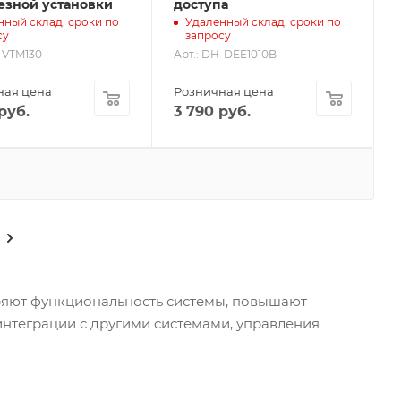
езной установки
доступа
нный склад: сроки по
Удаленный склад: сроки по
су
запросу
-VTM130
Арт.: DH-DEE1010B
ная цена
Розничная цена
руб.
3 790
руб.
ряют функциональность системы, повышают
интеграции с другими системами, управления