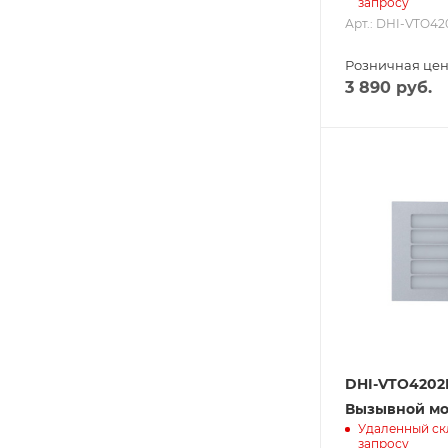
запросу
Арт.: DHI-VTO4
Розничная це
3 890
руб.
DHI-VTO4202
Вызывной мо
Удаленный ск
запросу