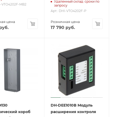
Удаленный склад: сроки по
HI-VTO4202F-MB2
запросу
Арт.: DHI-VTO4202F-P
ная цена
Розничная цена
руб.
17 790
руб.
M130
DH-DEE1010B Модуль
ический короб
расширения контроля