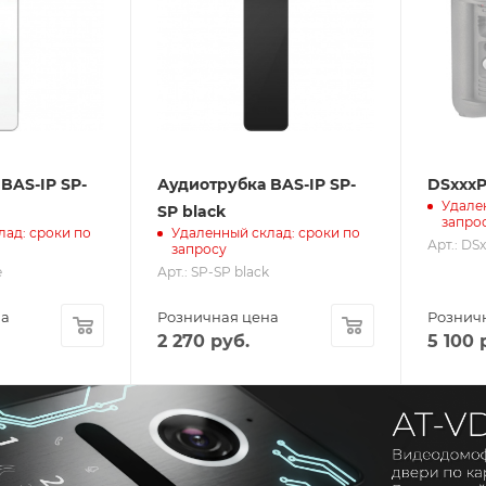
BAS-IP SP-
Аудиотрубка BAS-IP SP-
DSxxxP
Удале
SP black
запро
лад: сроки по
Удаленный склад: сроки по
Арт.: DS
запросу
e
Арт.: SP-SP black
на
Розничная цена
Рознич
2 270
руб.
5 100
р