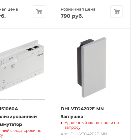
ная цена
Розничная цена
б.
790
руб.
NS1060A
DHI-VTO4202F-MN
ализированный
Заглушка
Удаленный склад: сроки по
ммутатор
запросу
нный склад: сроки по
Арт.: DHI-VTO4202F-MN
су