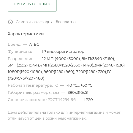
КУПИТЬ В 1 КЛИК
Самовывоз сегодня - бесплатно
Характеристики
Бренд
—
ATEC
Функционал
—
IP видеорегистратор
Разрешение
—
12 МП (4000х3000), 8МП(3840×2160),
5MП(2592×1944),4MП(2688×1520/2560×1440),3MP(2048×1536),
1080P(1920×1080), 960P(1280x960), 720P(1280×720),D1
(720×576/720×480)
Рабочая температура, °С
—
-10 °С… +50 °С
Габаритные размеры, мм
—
380x316x51
Степень защиты по ГОСТ 14254-96
—
IP20
Цена действительна только для интернет-магазина и может
отличаться от цен в розничных магазинах .