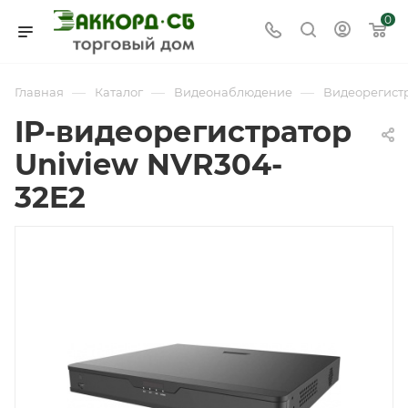
0
—
—
—
Главная
Каталог
Видеонаблюдение
Видеорегист
IP-видеорегистратор
Uniview NVR304-
32E2