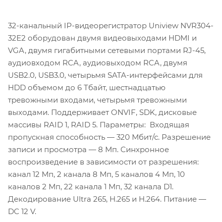
32-канальный IP-видеорегистратор Uniview NVR304-
32E2 оборудован двумя видеовыходами HDMI и
VGA, двумя гигабитными сетевыми портами RJ-45,
аудиовходом RCA, аудиовыходом RCA, двумя
USB2.0, USB3.0, четырьмя SATA-интерфейсами для
HDD объемом до 6 Тбайт, шестнадцатью
тревожными входами, четырьмя тревожными
выходами. Поддерживает ONVIF, SDK, дисковые
массивы RAID 1, RAID 5. Параметры: Входящая
пропускная способность — 320 Мбит/с. Разрешение
записи и просмотра — 8 Мп. Синхронное
воспроизведение в зависимости от разрешения:
канал 12 Мп, 2 канала 8 Мп, 5 каналов 4 Мп, 10
каналов 2 Мп, 22 канала 1 Мп, 32 канала D1.
Декодирование Ultra 265, H.265 и H.264. Питание —
DC 12 V.