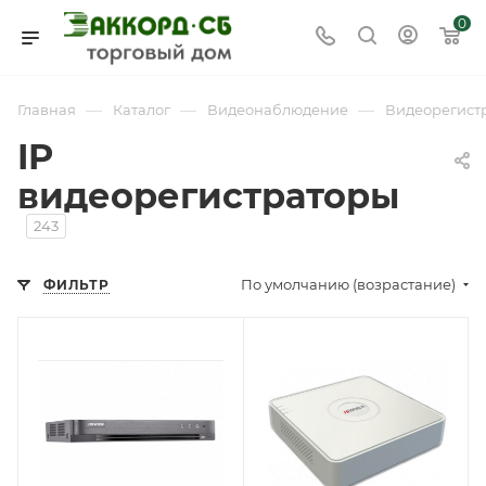
0
—
—
—
Главная
Каталог
Видеонаблюдение
Видеорегист
IP
видеорегистраторы
243
По умолчанию (возрастание)
ФИЛЬТР