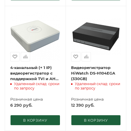
4-канальный (+ 1 IP)
Видеорегистратор
видеорегистратор с
HiWatch DS-H104EGA
поддержкой TVI и AHD:
(330GB)
Удаленный склад: сроки
Удаленный склад: сроки
HiWatch DS-H104G
по запросу
по запросу
Розничная цена
Розничная цена
6 290
руб.
12 390
руб.
В КОРЗИНУ
В КОРЗИНУ