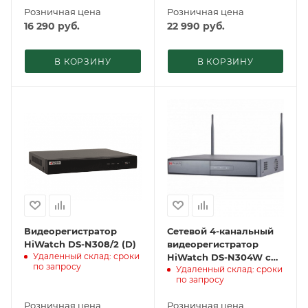
Розничная цена
Розничная цена
16 290
руб.
22 990
руб.
В КОРЗИНУ
В КОРЗИНУ
Видеорегистратор
Сетевой 4-канальный
HiWatch DS-N308/2 (D)
видеорегистратор
Удаленный склад: сроки
HiWatch DS-N304W c
по запросу
Удаленный склад: сроки
Wi-Fi модулем
по запросу
Розничная цена
Розничная цена