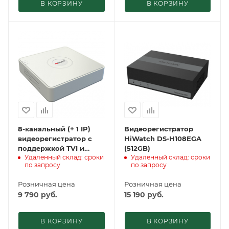
В КОРЗИНУ
В КОРЗИНУ
8-канальный (+ 1 IP)
Видеорегистратор
видеорегистратор с
HiWatch DS-H108EGA
поддержкой TVI и
(512GB)
Удаленный склад: сроки
Удаленный склад: сроки
AHD– HiWatch DS-
по запросу
по запросу
H108G
Розничная цена
Розничная цена
9 790
руб.
15 190
руб.
В КОРЗИНУ
В КОРЗИНУ