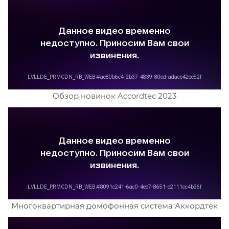
Обзор новинок Accordtec 2023
Многоквартирная домофонная система Аккордтек