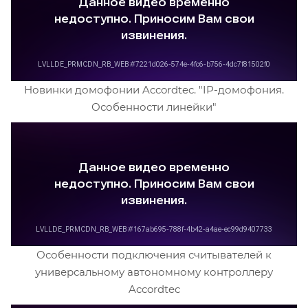
Новинки домофонии Accordtec. "IP-домофония.
Особенности линейки"
Особенности подключения считывателей к
универсальному автономному контроллеру
Accordtec