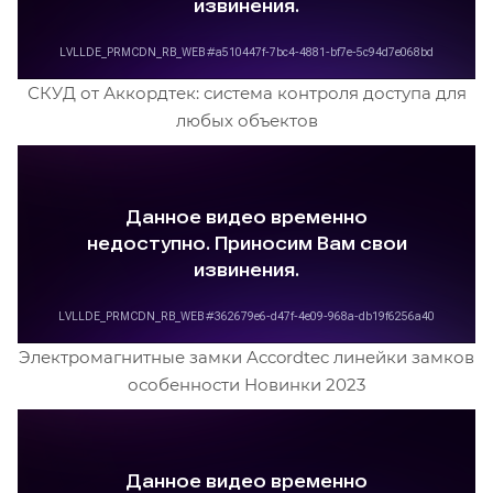
СКУД от Аккордтек: система контроля доступа для
любых объектов
Электромагнитные замки Accordtec линейки замков
особенности Новинки 2023