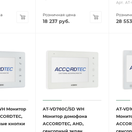
Арт.: AT
на
Розничная цена
Рознич
18 237
руб.
28 553
WH Монитор
AT-VD760C/SD WH
AT-VD
CCORDTEC,
Монитор домофона
Монит
ные кнопки
ACCORDTEC, AHD,
ACCOR
сенсорный экран
сенсо