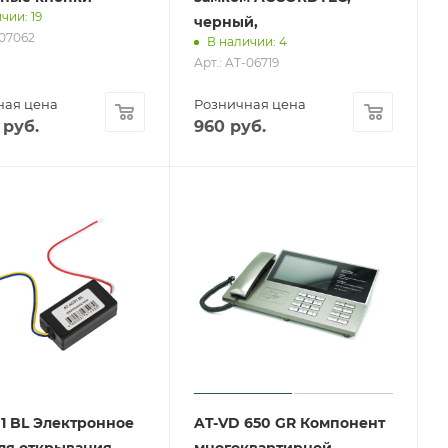
чии: 19
черный,
-07062
В наличии: 4
Арт.: AT-06719
ная цена
Розничная цена
руб.
960
руб.
1 BL Электронное
AT-VD 650 GR Компонент
ля открывания
многоквартирной