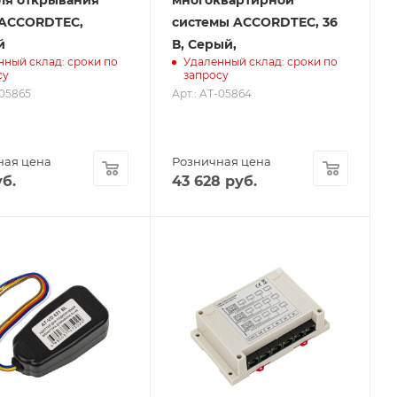
 ACCORDTEC,
системы ACCORDTEC, 36
й
В, Серый,
нный склад: сроки по
Удаленный склад: сроки по
су
запросу
-05865
Арт.: AT-05864
ная цена
Розничная цена
б.
43 628
руб.