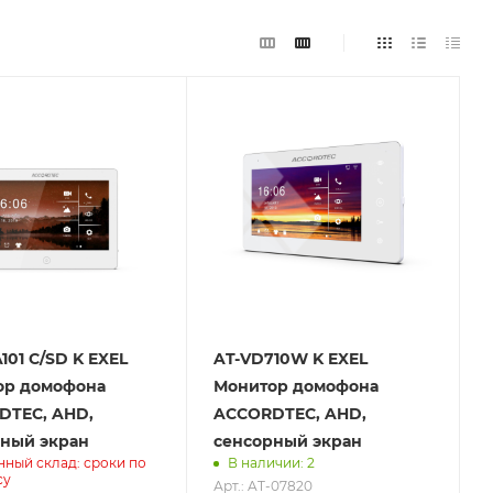
101 C/SD K EXEL
AT-VD710W K EXEL
ор домофона
Монитор домофона
DTEC, AHD,
ACCORDTEC, AHD,
ный экран
сенсорный экран
нный склад: сроки по
В наличии: 2
су
Арт.: AT-07820