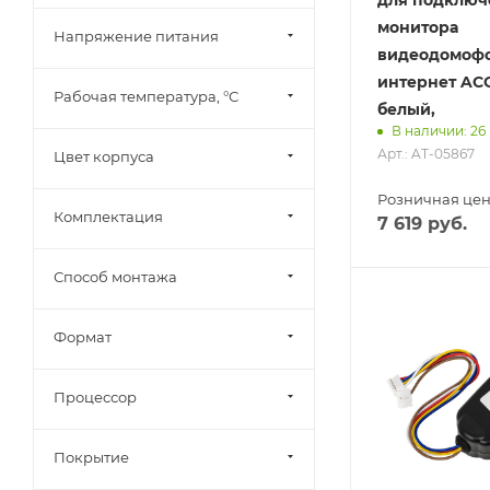
монитора
Напряжение питания
видеодомофо
интернет AC
Рабочая температура, °С
белый,
В наличии: 26
Арт.: AT-05867
Цвет корпуса
Розничная це
Комплектация
7 619
руб.
Способ монтажа
Формат
Процессор
Покрытие