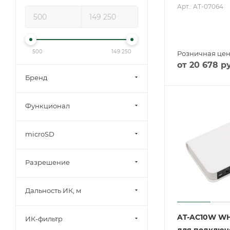
Арт.: AT-07064
500
149 250
Розничная це
от
20 678
ру
Бренд
Функционал
microSD
Разрешение
Дальность ИК, м
AT-AC10W WH
ИК-фильтр
для подключ