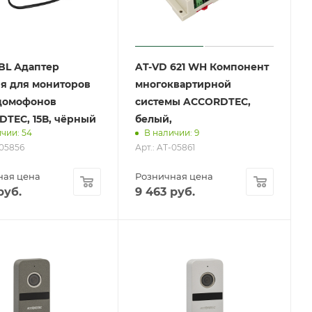
 BL Адаптер
AT-VD 621 WH Компонент
я для мониторов
многоквартирной
домофонов
системы ACCORDTEC,
TEC, 15В, чёрный
белый,
чии: 54
В наличии: 9
-05856
Арт.: AT-05861
ная цена
Розничная цена
уб.
9 463
руб.