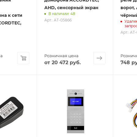
AHD, сенсорный экран
ворот,
В наличии: 48
на к сети
чёрны
Арт.: AT-05866
Удале
CORDTEC,
запро
Арт.: AT
на
Розничная цена
Рознич
от
20 472
руб.
748
ру