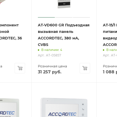
Компонент
AT-VD600 GR Подъездная
AT-15/1
рной
вызывная панель
питани
ORDTEC, 36
ACCORDTEC, 380 мА,
видео
CVBS
ACCORD
В наличии: 4
В нали
Арт.: AT-05857
Арт.: AT
на
Розничная цена
Рознич
31 257
руб.
1 088
р