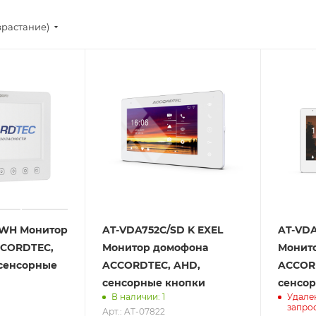
зрастание)
 WH Монитор
AT-VDA752C/SD K EXEL
AT-VDA
CCORDTEC,
Монитор домофона
Монит
 сенсорные
ACCORDTEC, AHD,
ACCOR
сенсорные кнопки
сенсор
В наличии: 1
Удале
запро
Арт.: AT-07822