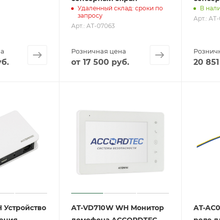
Удаленный склад: сроки по
В нали
запросу
Арт.: AT
Арт.: AT-07063
на
Розничная цена
Рознич
б.
от
17 500
руб.
20 851
 Устройство
AT-VD710W WH Монитор
AT-AC0
ения
домофона ACCORDTEC,
реле д