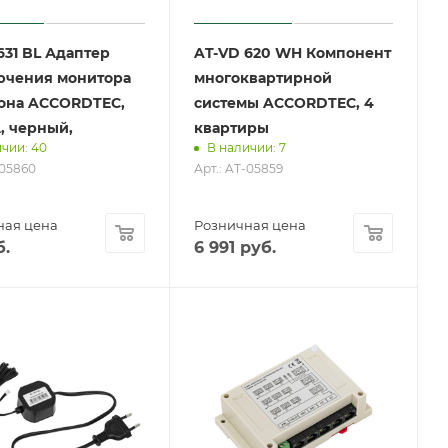
631 BL Адаптер
AT-VD 620 WH Компонент
ючения монитора
многоквартирной
она ACCORDTEC,
системы ACCORDTEC, 4
, черный,
квартиры
чии: 40
В наличии: 7
-05860
Арт.: AT-05859
ная цена
Розничная цена
.
6 991
руб.