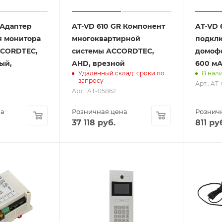
 Адаптер
AT-VD 610 GR Компонент
AT-VD 
 монитора
многоквартирной
подкл
CCORDTEC,
системы ACCORDTEC,
домоф
ый,
AHD, врезной
600 мА
Удаленный склад: сроки по
В нали
запросу
Арт.: AT
Арт.: AT-05862
на
Розничная цена
Рознич
37 118
руб.
811
руб