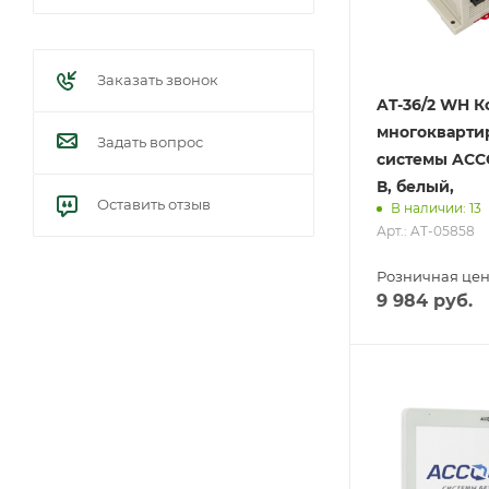
Заказать звонок
AT-36/2 WH 
многокварти
Задать вопрос
системы ACC
В, белый,
Оставить отзыв
В наличии: 13
Арт.: AT-05858
Розничная це
9 984
руб.