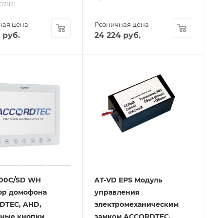
-07821
ная цена
Розничная цена
руб.
24 224
руб.
100C/SD WH
AT-VD EPS Модуль
ор домофона
управления
DTEC, AHD,
электромеханическим
рные кнопки
замком ACCORDTEC,