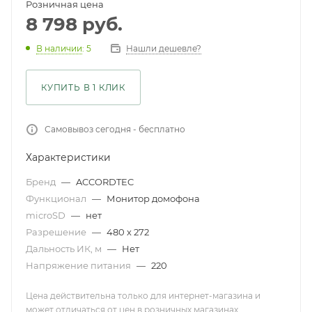
Розничная цена
8 798
руб.
Нашли дешевле?
В наличии
: 5
КУПИТЬ В 1 КЛИК
Самовывоз сегодня - бесплатно
Характеристики
Бренд
—
ACCORDTEC
Функционал
—
Монитор домофона
microSD
—
нет
Разрешение
—
480 х 272
Дальность ИК, м
—
Нет
Напряжение питания
—
220
Цена действительна только для интернет-магазина и
может отличаться от цен в розничных магазинах .