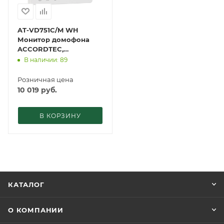
AT-VD751C/M WH
Монитор домофона
ACCORDTEC,
аналоговый,
В наличии: 89
сенсорные кнопки
Розничная цена
10 019
руб.
В КОРЗИНУ
КАТАЛОГ
О КОМПАНИИ