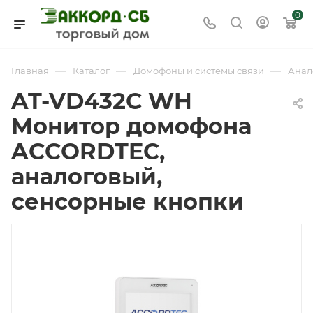
0
—
—
—
Главная
Каталог
Домофоны и системы связи
Анал
AT-VD432C WH
Монитор домофона
ACCORDTEC,
аналоговый,
сенсорные кнопки