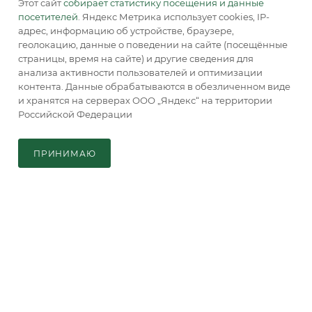
Этот сайт
собирает статистику посещения и данные
посетителей
. Яндекс Метрика использует cookies, IP-
info@accordsb.ru
адрес, информацию об устройстве, браузере,
геолокацию, данные о поведении на сайте (посещённые
129085, г. Москва, Годовикова ул., д. 9,
страницы, время на сайте) и другие сведения для
стр. 1, пом. 2.2
анализа активности пользователей и оптимизации
контента. Данные обрабатываются в обезличенном виде
Адрес для почтовой корреспонденции:
и хранятся на серверах ООО „Яндекс“ на территории
129085, г. Москва, а/я. 64
Российской Федерации
В КОРЗИНУ
ПРИНИМАЮ
Главная
Кабинет
Корзина
Каталог
2026 © Обращаем Ваше внимание на то, что вся
информация, размещенная на сайте, носит
информационный характер и не является публичной
офертой, определяемой положениями Статьи 437 (2) ГК РФ.