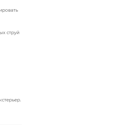
зировать
ых струй
кстерьер.