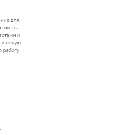
ение для
е иметь
артами и
ли новую
ю работу
.