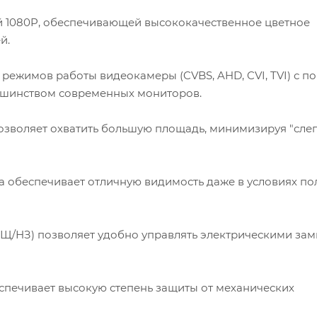
1080P, обеспечивающей высококачественное цветное
й.
ежимов работы видеокамеры (CVBS, AHD, CVI, TVI) с 
льшинством современных мониторов.
позволяет охватить большую площадь, минимизируя "сле
 обеспечивает отличную видимость даже в условиях по
Щ/НЗ) позволяет удобно управлять электрическими за
печивает высокую степень защиты от механических