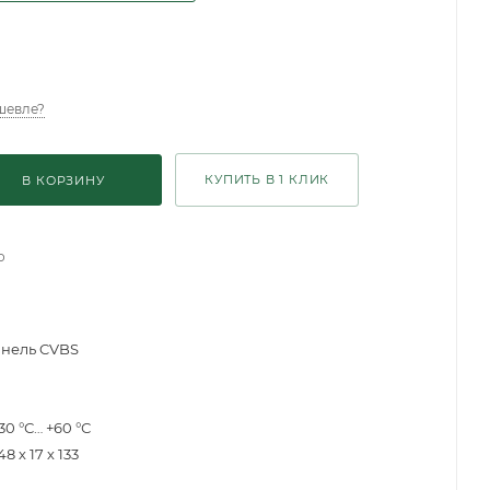
шевле?
КУПИТЬ В 1 КЛИК
В КОРЗИНУ
о
нель CVBS
30 °С… +60 °С
48 х 17 х 133