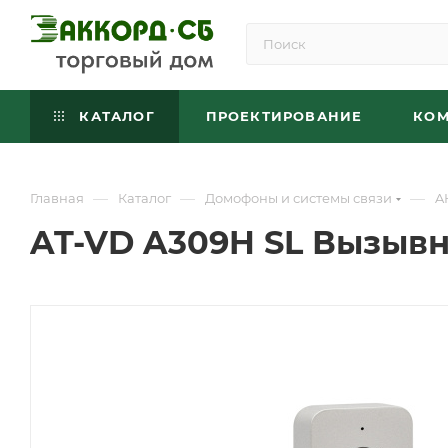
КАТАЛОГ
ПРОЕКТИРОВАНИЕ
КО
—
—
—
Главная
Каталог
Домофоны и системы связи
A
AT-VD A309H SL Вызыв