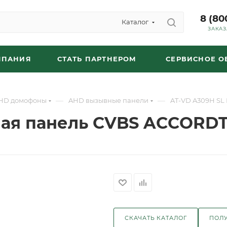
8 (80
Каталог
ЗАКАЗ
МПАНИЯ
СТАТЬ ПАРТНЕРОМ
СЕРВИСНОЕ 
—
—
HD домофоны
AHD вызывные панели
AT-VD A309H SL
ная панель CVBS ACCORD
СКАЧАТЬ КАТАЛОГ
ПОЛУ