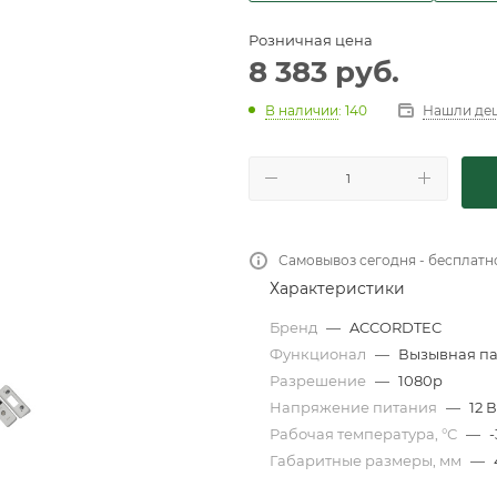
Розничная цена
8 383
руб.
Нашли де
В наличии
: 140
Самовывоз сегодня - бесплатн
Характеристики
Бренд
—
ACCORDTEC
Функционал
—
Вызывная па
Разрешение
—
1080p
Напряжение питания
—
12 В
Рабочая температура, °С
—
-
Габаритные размеры, мм
—