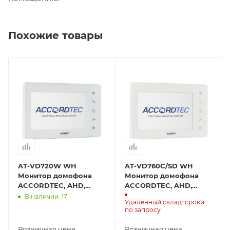
Похожие товары
AT-VD720W WH
AT-VD760C/SD WH
Монитор домофона
Монитор домофона
ACCORDTEC, AHD,
ACCORDTEC, AHD,
сенсорные кнопки
сенсорный экран
В наличии: 17
Удаленный склад: сроки
по запросу
Розничная цена
Розничная цена