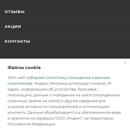
ОТЗЫВЫ
АКЦИИ
КОНТАКТЫ
Файлы cookie
ПОДПИСАТЬСЯ НА РАССЫЛКУ
Этот сайт
собирает статистику посещения и данные
посетителей
. Яндекс Метрика использует cookies, IP-
8 (800) 770-0-415
ЗАКАЗАТЬ ЗВОНОК
адрес, информацию об устройстве, браузере,
геолокацию, данные о поведении на сайте (посещённые
info@accordsb.ru
страницы, время на сайте) и другие сведения для
анализа активности пользователей и оптимизации
129085, г. Москва, Годовикова ул., д. 9,
контента. Данные обрабатываются в обезличенном виде
стр. 1, пом. 2.2
и хранятся на серверах ООО „Яндекс“ на территории
Российской Федерации
Адрес для почтовой корреспонденции:
В КОРЗИНУ