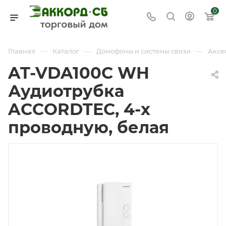
0
—
—
—
Главная
Каталог
Домофоны и системы связи
Аксе
AT-VDA100C WH
Аудиотрубка
ACCORDTEC, 4-х
проводную, белая