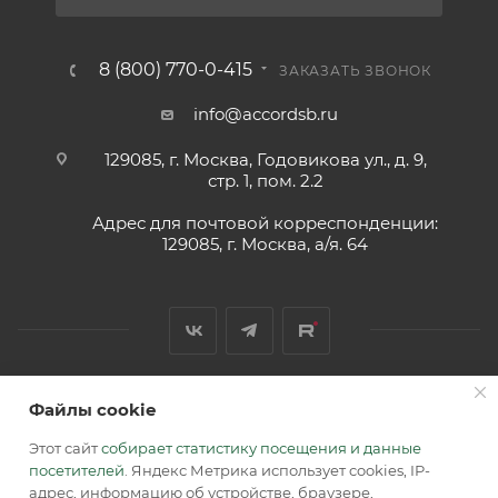
8 (800) 770-0-415
ЗАКАЗАТЬ ЗВОНОК
info@accordsb.ru
129085, г. Москва, Годовикова ул., д. 9,
стр. 1, пом. 2.2
Адрес для почтовой корреспонденции:
129085, г. Москва, а/я. 64
Файлы cookie
2026 © Обращаем Ваше внимание на то, что вся
информация, размещенная на сайте, носит
Этот сайт
собирает статистику посещения и данные
информационный характер и не является публичной
посетителей
. Яндекс Метрика использует cookies, IP-
офертой, определяемой положениями Статьи 437 (2) ГК РФ.
адрес, информацию об устройстве, браузере,