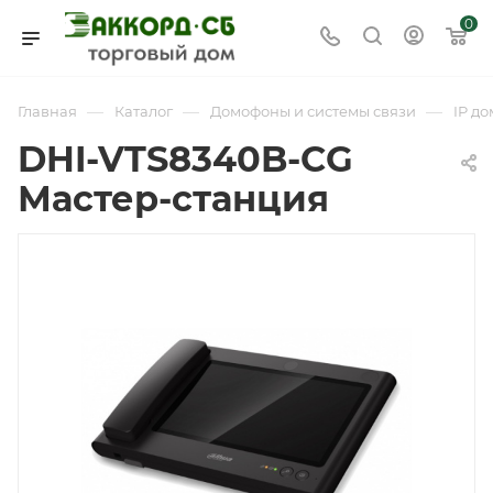
0
—
—
—
Главная
Каталог
Домофоны и системы связи
IP д
DHI-VTS8340B-CG
Мастер-станция