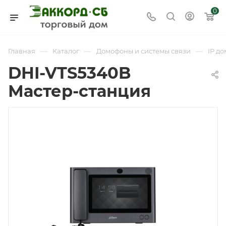
0
—
—
—
Главная
Каталог
Домофоны и системы связи
IP д
DHI-VTS5340B
Мастер-станция