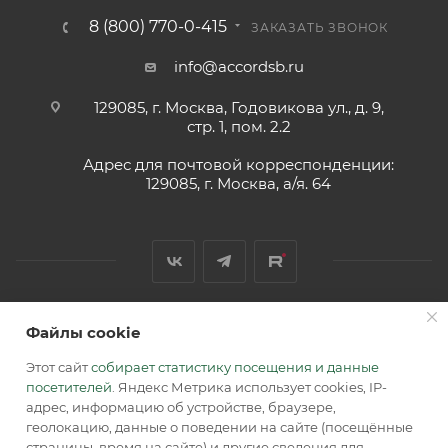
8 (800) 770-0-415
ЗАКАЗАТЬ ЗВОНОК
info@accordsb.ru
129085, г. Москва, Годовикова ул., д. 9,
стр. 1, пом. 2.2
Адрес для почтовой корреспонденции:
129085, г. Москва, а/я. 64
Файлы cookie
2026 © Обращаем Ваше внимание на то, что вся
информация, размещенная на сайте, носит
Этот сайт
собирает статистику посещения и данные
информационный характер и не является публичной
посетителей
. Яндекс Метрика использует cookies, IP-
офертой, определяемой положениями Статьи 437 (2) ГК РФ.
адрес, информацию об устройстве, браузере,
геолокацию, данные о поведении на сайте (посещённые
страницы, время на сайте) и другие сведения для