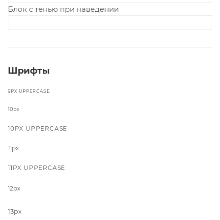
Блок с тенью при наведении
Шрифты
9PX UPPERCASE
10px
10PX UPPERCASE
11px
11PX UPPERCASE
12px
13px