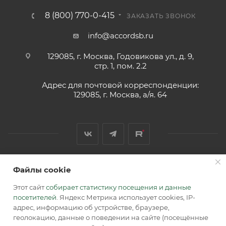
8 (800) 770-0-415
ЗАКАЗАТЬ ЗВОНОК
info@accordsb.ru
129085, г. Москва, Годовикова ул., д. 9,
стр. 1, пом. 2.2
Адрес для почтовой корреспонденции:
129085, г. Москва, а/я. 64
Файлы cookie
2026 © Обращаем Ваше внимание на то, что вся
информация, размещенная на сайте, носит
Этот сайт
собирает статистику посещения и данные
информационный характер и не является публичной
посетителей
. Яндекс Метрика использует cookies, IP-
офертой, определяемой положениями Статьи 437 (2) ГК РФ.
адрес, информацию об устройстве, браузере,
геолокацию, данные о поведении на сайте (посещённые