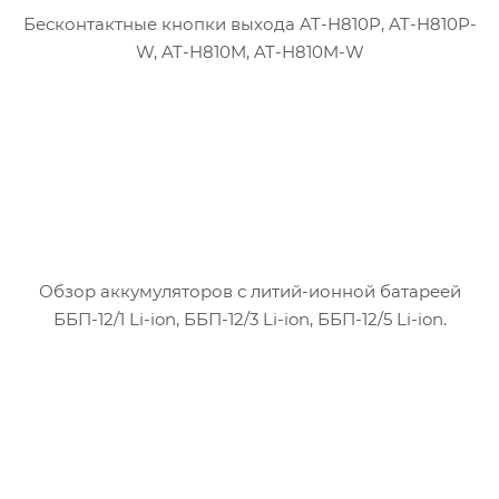
Бесконтактные кнопки выхода AT-H810P, AT-H810P-
W, AT-H810M, AT-H810M-W
Обзор аккумуляторов с литий-ионной батареей
ББП-12/1 Li-ion, ББП-12/3 Li-ion, ББП-12/5 Li-ion.