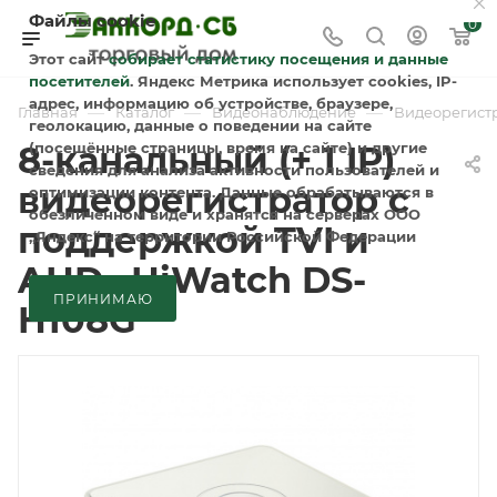
Файлы cookie
0
Этот сайт
собирает статистику посещения и данные
посетителей
. Яндекс Метрика использует cookies, IP-
адрес, информацию об устройстве, браузере,
—
—
—
Главная
Каталог
Видеонаблюдение
Видеорегист
геолокацию, данные о поведении на сайте
8-канальный (+ 1 IP)
(посещённые страницы, время на сайте) и другие
сведения для анализа активности пользователей и
видеорегистратор с
оптимизации контента. Данные обрабатываются в
обезличенном виде и хранятся на серверах ООО
поддержкой TVI и
„Яндекс“ на территории Российской Федерации
AHD– HiWatch DS-
ПРИНИМАЮ
H108G