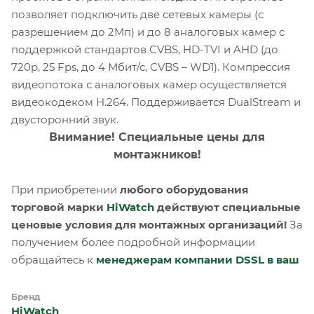
позволяет подключить две сетевых камеры (с
разрешением до 2Мп) и до 8 аналоговых камер с
поддержкой стандартов CVBS, HD-TVI и AHD (до
720p, 25 Fps, до 4 Мбит/с, CVBS – WD1). Компрессия
видеопотока с аналоговых камер осуществляется
видеокодеком H.264. Поддерживается DualStream и
двусторонний звук.
Внимание! Специальные цены для
монтажников!
При приобретении
любого оборудования
торговой марки
HiWatch
действуют специальные
ценовые условия для монтажных организаций!
За
получением более подробной информации
обращайтесь к
менеджерам компании DSSL в ваш
Бренд
HiWatch