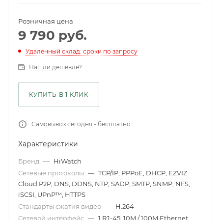
Розничная цена
9 790
руб.
Удаленный склад: сроки по запросу
Нашли дешевле?
КУПИТЬ В 1 КЛИК
Самовывоз сегодня - бесплатно
Характеристики
Бренд
—
HiWatch
Сетевые протоколы
—
TCP/IP, PPPoE, DHCP, EZVIZ
Cloud P2P, DNS, DDNS, NTP, SADP, SMTP, SNMP, NFS,
iSCSI, UPnP™, HTTPS
Стандарты сжатия видео
—
H.264
Сетевой интерфейс
—
1 RJ-45; 10M / 100M Ethernet