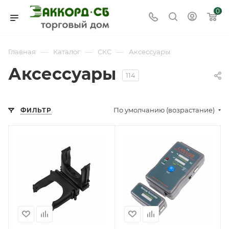
0
—
—
—
Главная
Каталог
СКС
Аксессуары
Аксессуары
114
По умолчанию (возрастание)
ФИЛЬТР