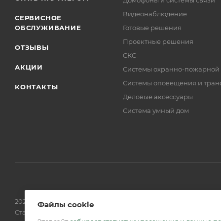
Домофоны и системы связи
Видеонаблюдение
СЕРВИСНОЕ
ОБСЛУЖИВАНИЕ
Готовые решения
Проектные решения
ОТЗЫВЫ
СКС
АКЦИИ
Системы охранно-пожарной
Системы оповещения и тран
КОНТАКТЫ
Деловые аксессуары
Система умный дом
2026 © Обращаем Ваше внимание на то, что вся информаци
Файлы cookie
Статьи 437 (2) ГК РФ.