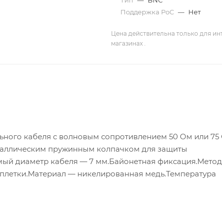
Тип
—
BNC
Поддержка PoC
—
Нет
Цена действительна только для ин
магазинах .
льного кабеля c волновым сопротивлением 50 Ом или 75
металлическим пружинным колпачком для защиты
мый диаметр кабеля — 7 мм.Байонетная фиксация.Метод
оплетки.Материал — никелированная медь.Температура