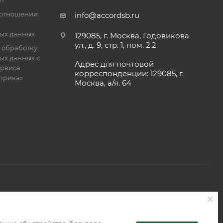
ет
 отношении
info@accordsb.ru
ых данных
129085, г. Москва, Годовикова
ул., д. 9, стр. 1, пом. 2.2
 обработку
ых данных с
Адрес для почтовой
рвиса
корреспонденции: 129085, г.
етрика»
Москва, а/я. 64
 является публичной офертой, определяемой положениями