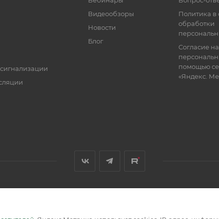
Вебинары
Вопрос-отв
Видеообзоры
Политика в
обработки
Новости
персональн
Блог
Согласие на
персональн
помощью се
 сигнализации
«Яндекс. М
сляции
я, размещенная на сайте, носит информационный характер и не