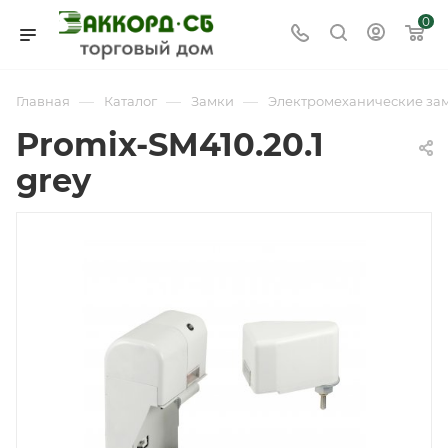
0
—
—
—
Главная
Каталог
Замки
Электромеханические за
Promix-SM410.20.1
grey