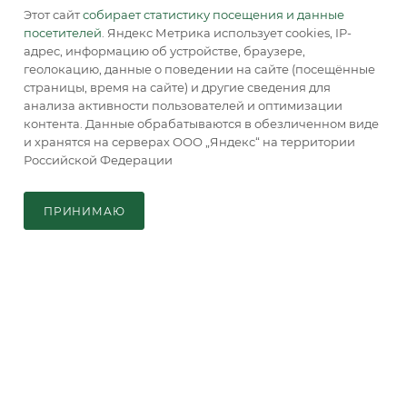
129085, г. Москва, а/я. 64
Этот сайт
собирает статистику посещения и данные
посетителей
. Яндекс Метрика использует cookies, IP-
адрес, информацию об устройстве, браузере,
геолокацию, данные о поведении на сайте (посещённые
страницы, время на сайте) и другие сведения для
анализа активности пользователей и оптимизации
контента. Данные обрабатываются в обезличенном виде
и хранятся на серверах ООО „Яндекс“ на территории
2026 © Обращаем Ваше внимание на то, что вся
Российской Федерации
информация, размещенная на сайте, носит
В КОРЗИНУ
информационный характер и не является публичной
офертой, определяемой положениями Статьи 437 (2) ГК РФ.
ПРИНИМАЮ
Главная
Кабинет
Корзина
Каталог