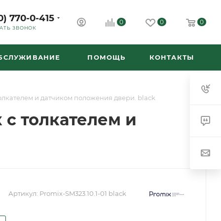
0) 770-0-415
0
0
0
АТЬ ЗВОНОК
ОБСЛУЖИВАНИЕ
ПОМОЩЬ
КОНТАКТЫ
толкателем и датчиком положения двери. black
 с толкателем и
Артикул:
Promix-SM323.10.1-01 black