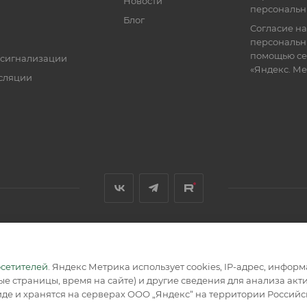
Новости
персональн
Блог
Согласие на
персональн
помощью се
 сигнализации
«Яндекс. М
сляции
я, размещенная на сайте, носит информационный характер и не
осетителей
. Яндекс Метрика использует cookies, IP-адрес, инфор
е страницы, время на сайте) и другие сведения для анализа ак
де и хранятся на серверах ООО „Яндекс“ на территории Россий