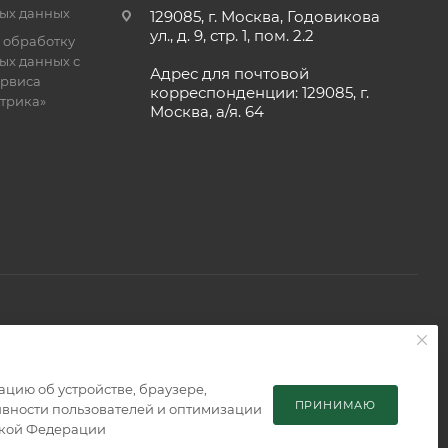
ых данных
129085, г. Москва, Годовикова
ул., д. 9, стр. 1, пом. 2.2
 обработку
ых данных с
Адрес для почтовой
рвиса
корреспонденции: 129085, г.
етрика»
Москва, а/я. 64
 является публичной офертой, определяемой положениями
мацию об устройстве, браузере,
ПРИНИМАЮ
тивности пользователей и оптимизации
ской Федерации