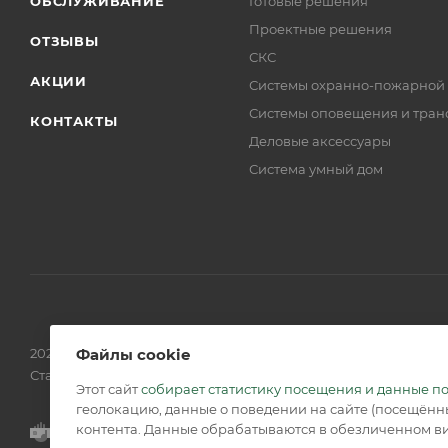
ОБСЛУЖИВАНИЕ
Готовые решения
Проектные решения
ОТЗЫВЫ
СКС
АКЦИИ
Системы охранно-пожарной
Системы оповещения и тран
КОНТАКТЫ
Деловые аксессуары
Система умный дом
Файлы cookie
2026 © Обращаем Ваше внимание на то, что вся информаци
Статьи 437 (2) ГК РФ.
Этот сайт
собирает статистику посещения и данные п
геолокацию, данные о поведении на сайте (посещённы
контента. Данные обрабатываются в обезличенном ви