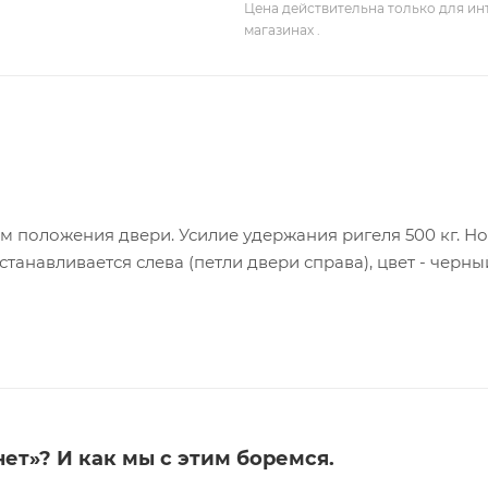
Цена действительна только для ин
магазинах .
м положения двери. Усилие удержания ригеля 500 кг. Н
станавливается слева (петли двери справа), цвет - черны
ет»? И как мы с этим боремся.