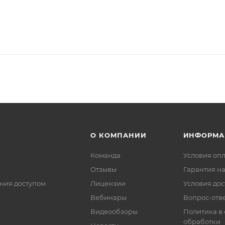
О КОМПАНИИ
ИНФОРМА
Команда
Условия оп
Отзывы
Гарантия на
ния доступом
Лицензии
Условия дос
Вебинары
Вопрос-отв
Видеообзоры
Политика в
обработки