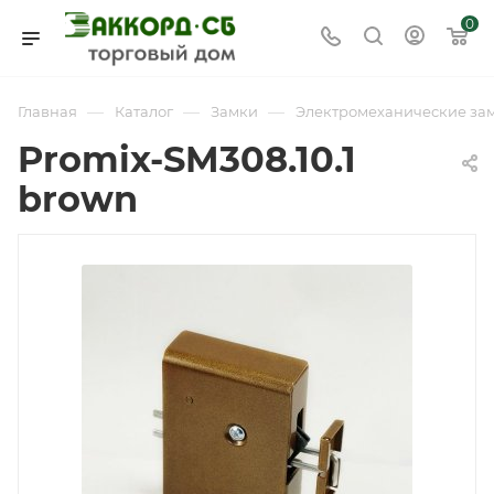
0
—
—
—
Главная
Каталог
Замки
Электромеханические за
Promix-SM308.10.1
brown