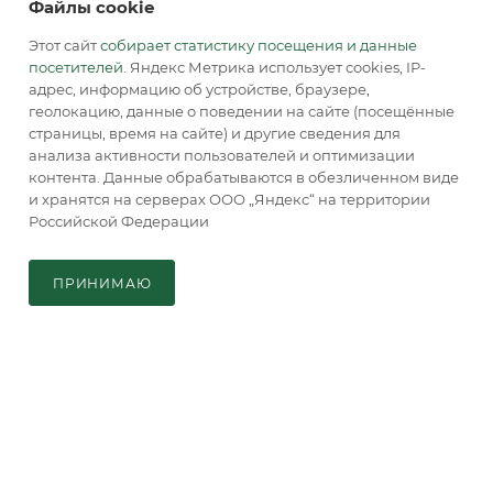
Файлы cookie
Адрес для почтовой корреспонденции:
129085, г. Москва, а/я. 64
Этот сайт
собирает статистику посещения и данные
посетителей
. Яндекс Метрика использует cookies, IP-
адрес, информацию об устройстве, браузере,
геолокацию, данные о поведении на сайте (посещённые
страницы, время на сайте) и другие сведения для
анализа активности пользователей и оптимизации
контента. Данные обрабатываются в обезличенном виде
и хранятся на серверах ООО „Яндекс“ на территории
2026 © Обращаем Ваше внимание на то, что вся
Российской Федерации
информация, размещенная на сайте, носит
В КОРЗИНУ
информационный характер и не является публичной
офертой, определяемой положениями Статьи 437 (2) ГК РФ.
ПРИНИМАЮ
Главная
Кабинет
Корзина
Каталог