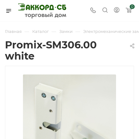
0
—
—
—
Главная
Каталог
Замки
Электромеханические за
Promix-SM306.00
white