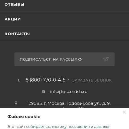
ОТЗЫВЫ
АКЦИИ
КОНТАКТЫ
ПОДПИСАТЬСЯ НА РАССЫЛКУ
8 (800) 770-0-415
ЗАКАЗАТЬ ЗВОНОК
info@accordsb.ru
129085, г. Москва, Годовикова ул., д. 9,
стр. 1, пом. 2.2
Файлы cookie
Адрес для почтовой корреспонденции:
129085, г. Москва, а/я. 64
Этот сайт
собирает статистику посещения и данные