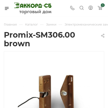
0
—
—
—
Главная
Каталог
Замки
Электромеханические за
Promix-SM306.00
brown