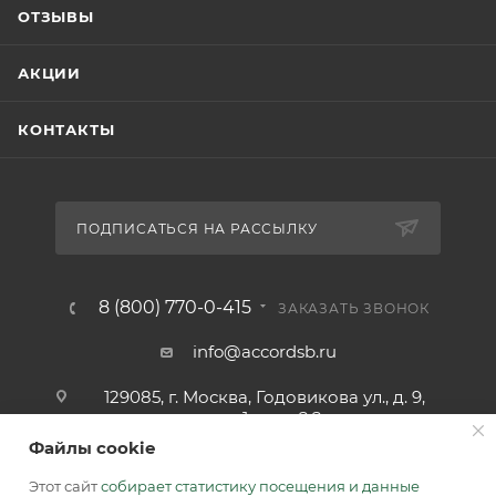
ОТЗЫВЫ
АКЦИИ
КОНТАКТЫ
ПОДПИСАТЬСЯ НА РАССЫЛКУ
8 (800) 770-0-415
ЗАКАЗАТЬ ЗВОНОК
info@accordsb.ru
129085, г. Москва, Годовикова ул., д. 9,
стр. 1, пом. 2.2
Файлы cookie
Адрес для почтовой корреспонденции:
129085, г. Москва, а/я. 64
Этот сайт
собирает статистику посещения и данные