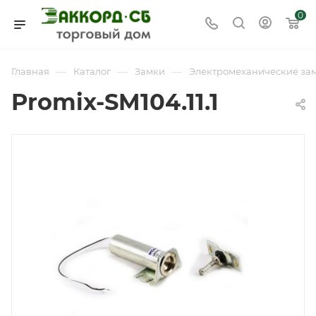
0
—
—
—
Главная
Каталог
Замки
Электромеханические за
Promix-SM104.11.1