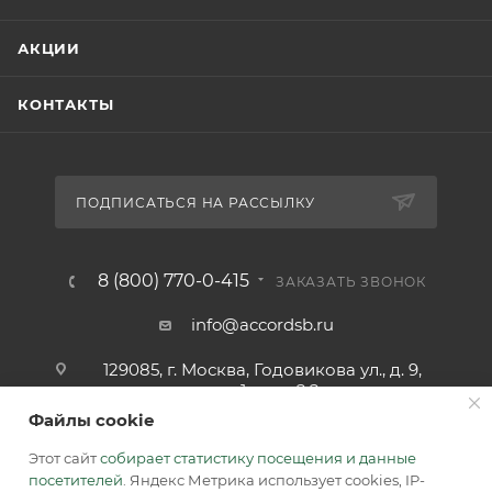
АКЦИИ
КОНТАКТЫ
ПОДПИСАТЬСЯ НА РАССЫЛКУ
8 (800) 770-0-415
ЗАКАЗАТЬ ЗВОНОК
info@accordsb.ru
129085, г. Москва, Годовикова ул., д. 9,
стр. 1, пом. 2.2
Файлы cookie
Адрес для почтовой корреспонденции:
129085, г. Москва, а/я. 64
Этот сайт
собирает статистику посещения и данные
посетителей
. Яндекс Метрика использует cookies, IP-