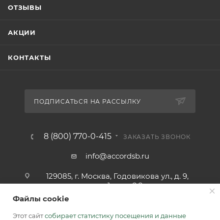
ОТЗЫВЫ
АКЦИИ
КОНТАКТЫ
ПОДПИСАТЬСЯ НА РАССЫЛКУ
8 (800) 770-0-415
ЗАКАЗАТЬ ЗВОНОК
info@accordsb.ru
129085, г. Москва, Годовикова ул., д. 9,
стр. 1, пом. 2.2
Файлы cookie
Адрес для почтовой корреспонденции:
129085, г. Москва, а/я. 64
Этот сайт
собирает статистику посещения и данные