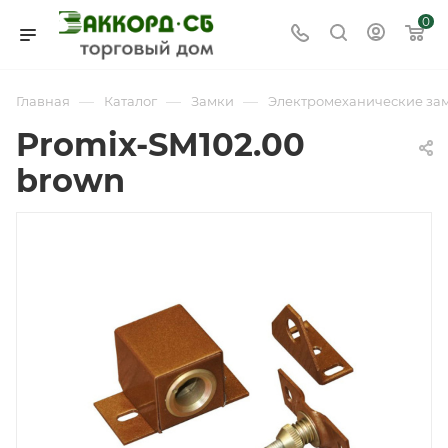
0
—
—
—
Главная
Каталог
Замки
Электромеханические за
Promix-SM102.00
brown