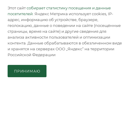
Адрес для почтовой корреспонденции:
129085, г. Москва, а/я. 64
Этот сайт
собирает статистику посещения и данные
посетителей
. Яндекс Метрика использует cookies, IP-
адрес, информацию об устройстве, браузере,
геолокацию, данные о поведении на сайте (посещённые
страницы, время на сайте) и другие сведения для
анализа активности пользователей и оптимизации
контента. Данные обрабатываются в обезличенном виде
и хранятся на серверах ООО „Яндекс“ на территории
2026 © Обращаем Ваше внимание на то, что вся
Российской Федерации
информация, размещенная на сайте, носит
В КОРЗИНУ
информационный характер и не является публичной
офертой, определяемой положениями Статьи 437 (2) ГК РФ.
ПРИНИМАЮ
Главная
Кабинет
Корзина
Каталог