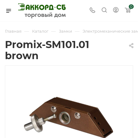
0
—
—
—
Главная
Каталог
Замки
Электромеханические за
Promix-SM101.01
brown