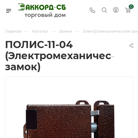
0
—
—
—
Главная
Каталог
Замки
Электромеханические за
ПОЛИС-11-04
(Электромеханический
замок)