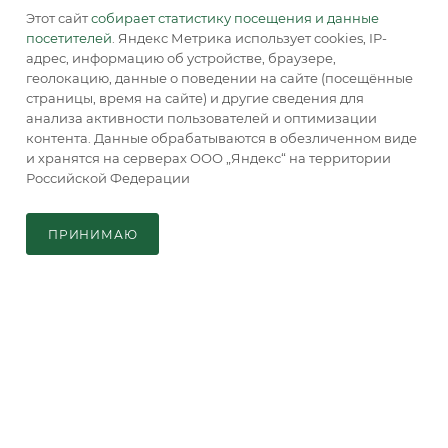
129085, г. Москва, а/я. 64
Этот сайт
собирает статистику посещения и данные
посетителей
. Яндекс Метрика использует cookies, IP-
адрес, информацию об устройстве, браузере,
геолокацию, данные о поведении на сайте (посещённые
страницы, время на сайте) и другие сведения для
анализа активности пользователей и оптимизации
контента. Данные обрабатываются в обезличенном виде
и хранятся на серверах ООО „Яндекс“ на территории
2026 © Обращаем Ваше внимание на то, что вся
Российской Федерации
информация, размещенная на сайте, носит
В КОРЗИНУ
информационный характер и не является публичной
офертой, определяемой положениями Статьи 437 (2) ГК РФ.
ПРИНИМАЮ
Главная
Кабинет
Корзина
Каталог