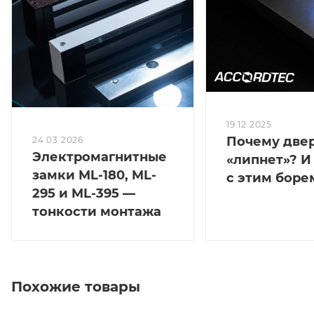
19.12.2025
Почему две
24.03.2026
Электромагнитные
«липнет»? И
замки ML-180, ML-
с этим боре
295 и ML-395 —
тонкости монтажа
Похожие товары