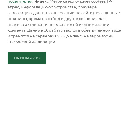
посетителей
. Яндекс Метрика использует cookies, IP-
адрес, информацию об устройстве, браузере,
КОНТАКТЫ
геолокацию, данные о поведении на сайте (посещённые
страницы, время на сайте) и другие сведения для
анализа активности пользователей и оптимизации
контента. Данные обрабатываются в обезличенном виде
ПОДПИСАТЬСЯ НА РАССЫЛКУ
и хранятся на серверах ООО „Яндекс“ на территории
Российской Федерации
СДЕЛАТЬ ЗАПРОС
8 (800) 770-0-415
ЗАКАЗАТЬ ЗВОНОК
ПРИНИМАЮ
Главная
Кабинет
Корзина
Каталог
info@accordsb.ru
129085, г. Москва, Годовикова ул., д. 9,
стр. 1, пом. 2.2
Адрес для почтовой корреспонденции:
129085, г. Москва, а/я. 64