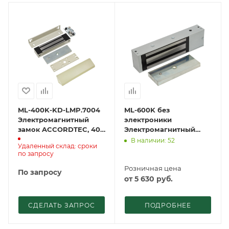
ML-400K-KD-LMP.7004
ML-600K без
Электромагнитный
электроники
замок ACCORDTEC, 400
Электромагнитный
кг, накладной
замок ACCORDTEC, 600
В наличии: 52
Удаленный склад: сроки
кг, накладной
по запросу
Розничная цена
По запросу
от
5 630
руб.
СДЕЛАТЬ ЗАПРОС
ПОДРОБНЕЕ