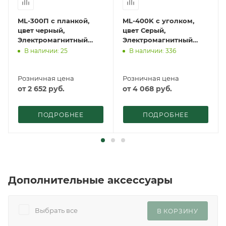
ML-300П с планкой,
ML-400K с уголком,
цвет черный,
цвет Серый,
Электромагнитный
Электромагнитный
замок ACCORDTEC, 300
замок ACCORDTEC, 400
В наличии: 25
В наличии: 336
кг, накладной
кг, накладной
Розничная цена
Розничная цена
от
2 652
руб.
от
4 068
руб.
ПОДРОБНЕЕ
ПОДРОБНЕЕ
Дополнительные аксессуары
Выбрать все
В КОРЗИНУ