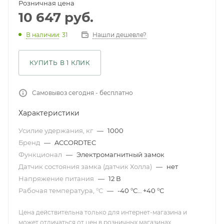
Розничная цена
10 647
руб.
Нашли дешевле?
В наличии
: 31
КУПИТЬ В 1 КЛИК
Самовывоз сегодня - бесплатно
Характеристики
Усилие удержания, кг
—
1000
Бренд
—
ACCORDTEC
Функционал
—
Электромагнитный замок
Датчик состояния замка (датчик Холла)
—
нет
Напряжение питания
—
12 В
Рабочая температура, °С
—
-40 °С… +40 °С
Цена действительна только для интернет-магазина и
может отличаться от цен в розничных магазинах .