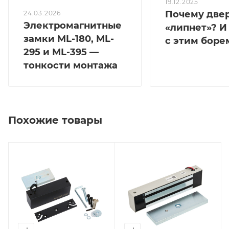
19.12.2025
Почему две
24.03.2026
Электромагнитные
«липнет»? И
замки ML-180, ML-
с этим боре
295 и ML-395 —
тонкости монтажа
Похожие товары