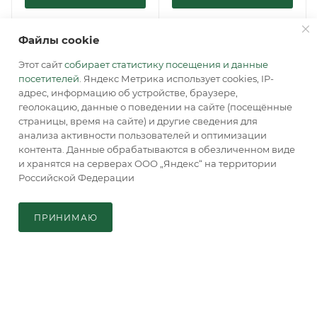
Файлы cookie
Этот сайт
собирает статистику посещения и данные
посетителей
. Яндекс Метрика использует cookies, IP-
КАТАЛОГ
адрес, информацию об устройстве, браузере,
геолокацию, данные о поведении на сайте (посещённые
страницы, время на сайте) и другие сведения для
О КОМПАНИИ
анализа активности пользователей и оптимизации
контента. Данные обрабатываются в обезличенном виде
ИНФОРМАЦИЯ
и хранятся на серверах ООО „Яндекс“ на территории
Российской Федерации
В КОРЗИНУ
СТАТЬ ПАРТНЕРОМ
ПРИНИМАЮ
Главная
Кабинет
Корзина
Каталог
ТЕХПОДДЕРЖКА
ОТЗЫВЫ
АКЦИИ