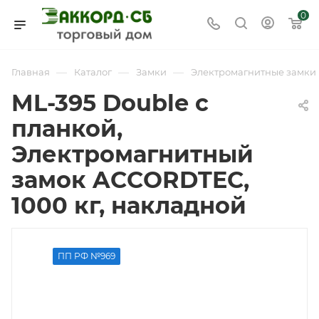
0
—
—
—
Главная
Каталог
Замки
Электромагнитные замки
ML-395 Double с
планкой,
Электромагнитный
замок ACCORDTEC,
1000 кг, накладной
ПП РФ №969