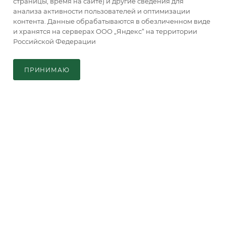
страницы, время на сайте) и другие сведения для
анализа активности пользователей и оптимизации
контента. Данные обрабатываются в обезличенном виде
и хранятся на серверах ООО „Яндекс“ на территории
Винт M8x80 (DIN7991)
Российской Федерации
ACCORDTEC
В КОРЗИНУ
Удаленный склад: сроки
по запросу
ПРИНИМАЮ
Главная
Кабинет
Корзина
Каталог
Розничная цена
49
руб.
В КОРЗИНУ
КАТАЛОГ
О КОМПАНИИ