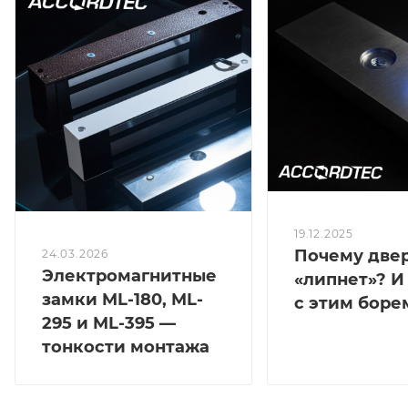
19.12.2025
Почему две
24.03.2026
Электромагнитные
«липнет»? И
замки ML-180, ML-
с этим боре
295 и ML-395 —
тонкости монтажа