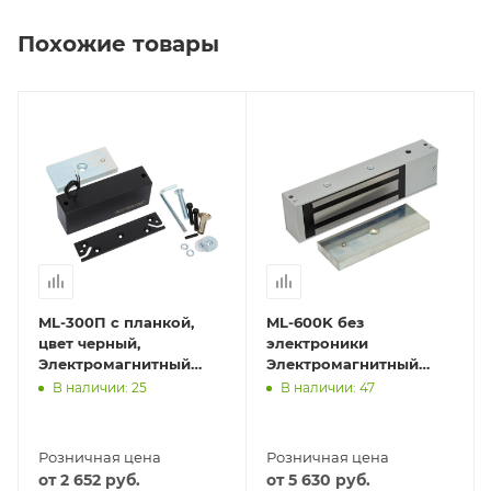
Похожие товары
ML-300П с планкой,
ML-600K без
цвет черный,
электроники
Электромагнитный
Электромагнитный
замок ACCORDTEC, 300
замок ACCORDTEC, 600
В наличии: 25
В наличии: 47
кг, накладной
кг, накладной
Розничная цена
Розничная цена
от
2 652
руб.
от
5 630
руб.