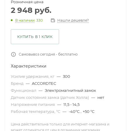
Розничная цена
2 948
руб.
Нашли дешевле?
В наличии
: 330
КУПИТЬ В 1 КЛИК
Самовывоз сегодня - бесплатно
Характеристики
Усилие удержания, кг
—
300
Бренд
—
ACCORDTEC
Функционал
—
Электромагнитный замок
Датчик состояния замка (датчик Холла)
—
нет
Напряжение питания
—
11,5 - 14,5
Рабочая температура, °С
—
-40°С… +50 °C
Цена действительна только для интернет-магазина и
может отличаться от цен в розничных магазинах .