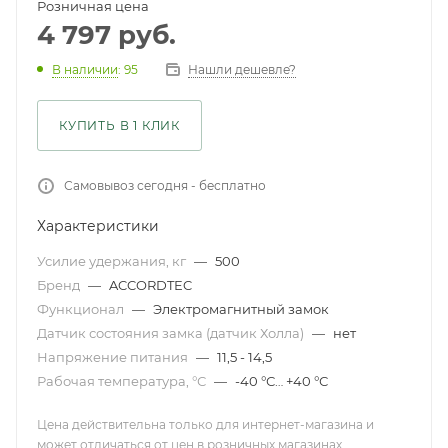
Розничная цена
4 797
руб.
Нашли дешевле?
В наличии
: 95
КУПИТЬ В 1 КЛИК
Самовывоз сегодня - бесплатно
Характеристики
Усилие удержания, кг
—
500
Бренд
—
ACCORDTEC
Функционал
—
Электромагнитный замок
Датчик состояния замка (датчик Холла)
—
нет
Напряжение питания
—
11,5 - 14,5
Рабочая температура, °С
—
-40 °С… +40 °С
Цена действительна только для интернет-магазина и
может отличаться от цен в розничных магазинах .