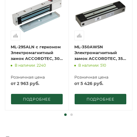
ML-295ALN с герконом
ML-350AWSN
Электромагнитный
Электромагнитный
замок ACCORDTEC, 300
замок ACCORDTEC, 350
кг, накладной
кг, накладной
В наличии: 2240
В наличии: 510
Розничная цена
Розничная цена
от
2 963
руб.
от
5 426
руб.
ПОДРОБНЕЕ
ПОДРОБНЕЕ