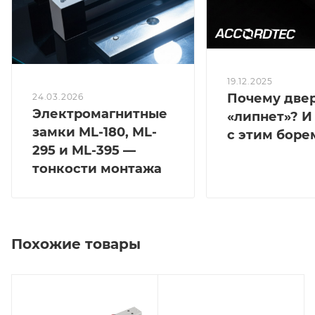
19.12.2025
Почему две
24.03.2026
Электромагнитные
«липнет»? И
замки ML-180, ML-
с этим боре
295 и ML-395 —
тонкости монтажа
Похожие товары