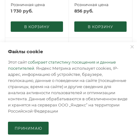
Розничная цена
Розничная цена
1 730
руб.
856
руб.
В КОРЗИНУ
В КОРЗИНУ
Файлы cookie
Этот сайт
собирает статистику посещения и данные
посетителей
. Яндекс Метрика использует cookies, IP-
адрес, информацию об устройстве, браузере,
геолокацию, данные о поведении на сайте (посещённые
страницы, время на сайте) и другие сведения для
анализа активности пользователей и оптимизации
контента. Данные обрабатываются в обезличенном виде
и хранятся на серверах ООО „Яндекс“ на территории
Российской Федерации
Винт M8x80 (DIN7991)
LM-397 Планка
В КОРЗИНУ
ACCORDTEC
ACCORDTEC
В наличии: 60
ПРИНИМАЮ
Удаленный склад: сроки
по запросу
Главная
Кабинет
Корзина
Каталог