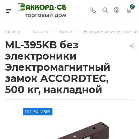
0
—
—
—
Главная
Каталог
Замки
Электромагнитные замки
ML-395KB без
электроники
Электромагнитный
замок ACCORDTEC,
500 кг, накладной
ПП РФ №969