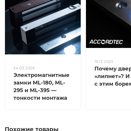
19.12.2025
Почему две
24.03.2026
Электромагнитные
«липнет»? И
замки ML-180, ML-
с этим боре
295 и ML-395 —
тонкости монтажа
Похожие товары