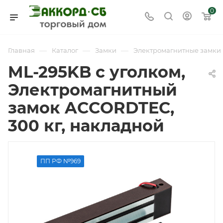
0
—
—
—
Главная
Каталог
Замки
Электромагнитные замки
ML-295KB с уголком,
Электромагнитный
замок ACCORDTEC,
300 кг, накладной
ПП РФ №969