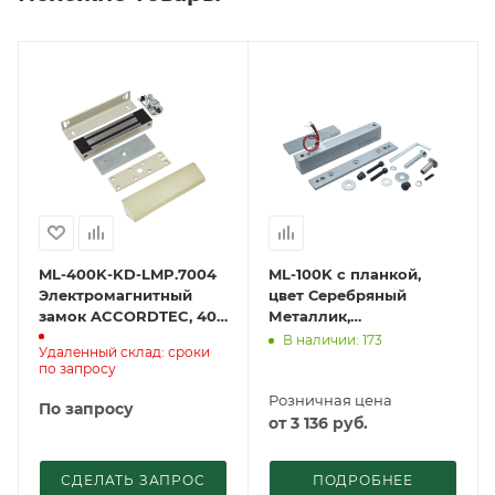
ML-400K-KD-LMP.7004
ML-100K с планкой,
Электромагнитный
цвет Серебряный
замок ACCORDTEC, 400
Металлик,
кг, накладной
Электромагнитный
В наличии: 173
Удаленный склад: сроки
замок ACCORDTEC, 100
по запросу
кг, накладной
Розничная цена
По запросу
от
3 136
руб.
СДЕЛАТЬ ЗАПРОС
ПОДРОБНЕЕ