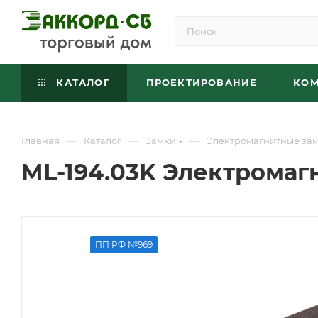
КАТАЛОГ
ПРОЕКТИРОВАНИЕ
КО
—
—
—
Главная
Каталог
Замки
Электромагнитные за
ML-194.03K Электромаг
ПП РФ №969