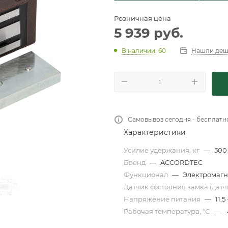
Розничная цена
5 939
руб.
Нашли деш
В наличии
: 60
Самовывоз сегодня - бесплатн
Характеристики
Усилие удержания, кг
—
500
Бренд
—
ACCORDTEC
Функционал
—
Электромагн
Датчик состояния замка (датч
Напряжение питания
—
11,5 
Рабочая температура, °С
—
-