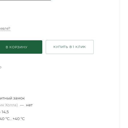
евле?
КУПИТЬ В 1 КЛИК
В КОРЗИНУ
о
итный замок
ик Холла)
—
нет
- 14,5
40 °С… +40 °С