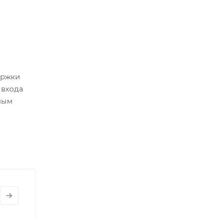
ержки
 входа
ным