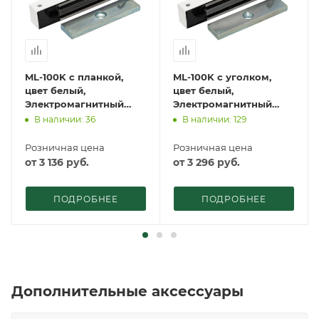
ML-100K с планкой,
ML-100K с уголком,
цвет белый,
цвет белый,
Электромагнитный
Электромагнитный
замок ACCORDTEC, 100
замок ACCORDTEC, 100
В наличии: 36
В наличии: 129
кг, накладной
кг, накладной
Розничная цена
Розничная цена
от
3 136
руб.
от
3 296
руб.
ПОДРОБНЕЕ
ПОДРОБНЕЕ
Дополнительные аксессуары