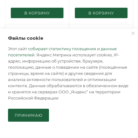
В КОРЗИНУ
В КОРЗИНУ
Файлы cookie
Этот сайт
собирает статистику посещения и данные
посетителей
. Яндекс Метрика использует cookies, IP-
адрес, информацию об устройстве, браузере,
геолокацию, данные о поведении на сайте (посещённые
страницы, время на сайте) и другие сведения для
анализа активности пользователей и оптимизации
контента. Данные обрабатываются в обезличенном виде
и хранятся на серверах ООО „Яндекс“ на территории
Российской Федерации
Винт M8x80 (DIN7991)
LM-187К Планка
В КОРЗИНУ
ACCORDTEC
ACCORDTEC
В наличии: 40
ПРИНИМАЮ
Удаленный склад: сроки
по запросу
Главная
Кабинет
Корзина
Каталог
Розничная цена
Розничная цена
49
руб.
322
руб.