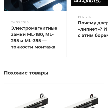
19.12.2025
Почему две
24.03.2026
Электромагнитные
«липнет»? И
замки ML-180, ML-
с этим боре
295 и ML-395 —
тонкости монтажа
Похожие товары