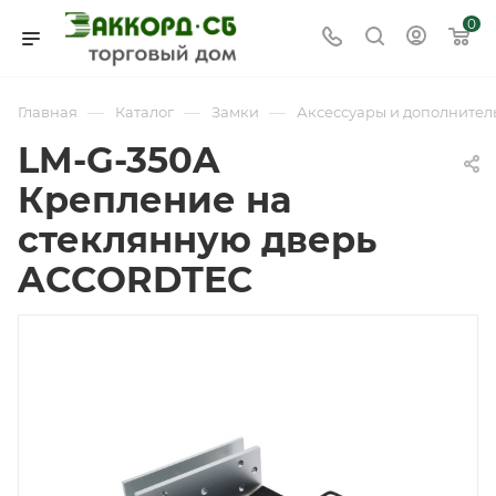
0
—
—
—
Главная
Каталог
Замки
Аксессуары и дополнител
LM-G-350A
Крепление на
стеклянную дверь
ACCORDTEC