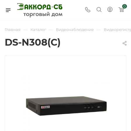
0
—
—
—
Главная
Каталог
Видеонаблюдение
Видеорегист
DS-N308(C)