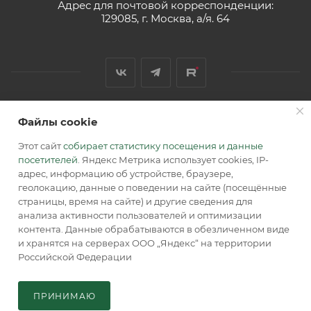
Адрес для почтовой корреспонденции:
129085, г. Москва, а/я. 64
Файлы cookie
2026 © Обращаем Ваше внимание на то, что вся
информация, размещенная на сайте, носит
Этот сайт
собирает статистику посещения и данные
информационный характер и не является публичной
посетителей
. Яндекс Метрика использует cookies, IP-
офертой, определяемой положениями Статьи 437 (2) ГК РФ.
адрес, информацию об устройстве, браузере,
геолокацию, данные о поведении на сайте (посещённые
страницы, время на сайте) и другие сведения для
анализа активности пользователей и оптимизации
контента. Данные обрабатываются в обезличенном виде
и хранятся на серверах ООО „Яндекс“ на территории
Российской Федерации
В КОРЗИНУ
ПРИНИМАЮ