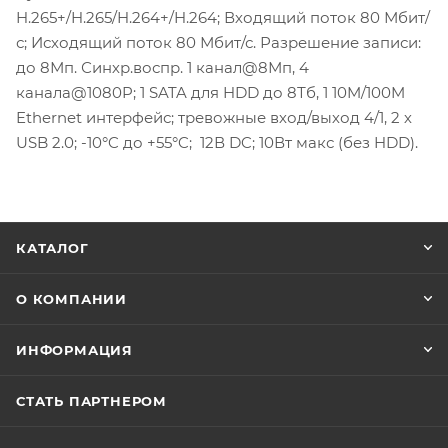
H.265+/H.265/H.264+/H.264; Входящий поток 80 Мбит/
с; Исходящий поток 80 Мбит/с. Разрешение записи:
до 8Мп. Синхр.воспр. 1 канал@8Мп, 4
канала@1080P; 1 SATA для HDD до 8Тб, 1 10M/100M
Ethernet интерфейс; тревожные вход/выход 4/1, 2 х
USB 2.0; -10°C до +55°C; 12В DC; 10Вт макс (без HDD).
КАТАЛОГ
О КОМПАНИИ
ИНФОРМАЦИЯ
СТАТЬ ПАРТНЕРОМ