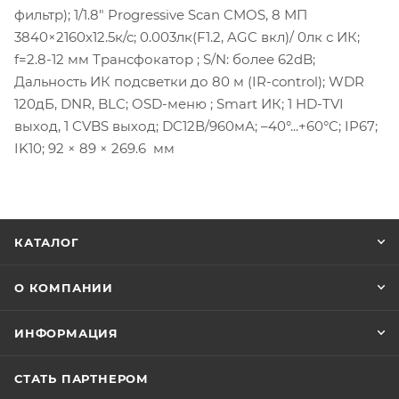
фильтр); 1/1.8" Progressive Scan CMOS, 8 МП
3840×2160х12.5к/с; 0.003лк(F1.2, AGC вкл)/ 0лк с ИК;
f=2.8-12 мм Трансфокатор ; S/N: более 62dB;
Дальность ИК подсветки до 80 м (IR-control); WDR
120дБ, DNR, BLC; OSD-меню ; Smart ИК; 1 HD-TVI
выход, 1 CVBS выход; DC12В/960мА; –40°...+60°C; IP67;
IK10; 92 × 89 × 269.6 мм
КАТАЛОГ
О КОМПАНИИ
ИНФОРМАЦИЯ
СТАТЬ ПАРТНЕРОМ