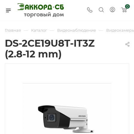
0
—
—
—
Главная
Каталог
Видеонаблюдение
Видеокамер
DS-2CE19U8T-IT3Z
(2.8-12 mm)