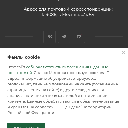
Адрес для почтовой корреспонденции:
129085, г. Москва, а/я. 64
Файлы cookie
2026 © Обращаем Ваше внимание на то, что вся
информация, размещенная на сайте, носит
Этот сайт
собирает статистику посещения и данные
информационный характер и не является публичной
посетителей
. Яндекс Метрика использует cookies, IP-
офертой, определяемой положениями Статьи 437 (2) ГК РФ.
адрес, информацию об устройстве, браузере,
геолокацию, данные о поведении на сайте (посещённые
страницы, время на сайте) и другие сведения для
анализа активности пользователей и оптимизации
контента. Данные обрабатываются в обезличенном виде
и хранятся на серверах ООО „Яндекс“ на территории
Российской Федерации
СДЕЛАТЬ ЗАПРОС