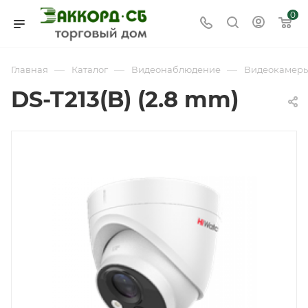
0
—
—
—
Главная
Каталог
Видеонаблюдение
Видеокамер
DS-T213(B) (2.8 mm)