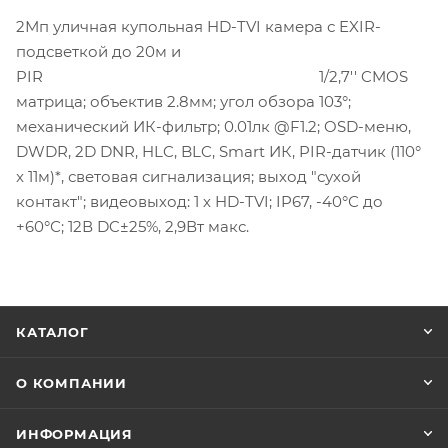
2Мп уличная купольная HD-TVI камера с EXIR-
подсветкой до 20м и
PIR 1/2,7'' CMOS
матрица; объектив 2.8мм; угол обзора 103°;
механический ИК-фильтр; 0.01лк @F1.2; OSD-меню,
DWDR, 2D DNR, HLC, BLC, Smart ИК, PIR-датчик (110°
x 11м)*, световая сигнализация; выход "сухой
контакт"; видеовыход: 1 х HD-TVI; IP67, -40°С до
+60°С; 12В DC±25%, 2,9Вт макс.
КАТАЛОГ
О КОМПАНИИ
ИНФОРМАЦИЯ