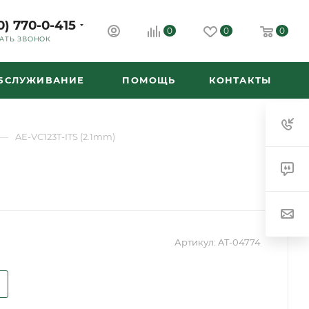
0) 770-0-415
0
0
0
АТЬ ЗВОНОК
ОБСЛУЖИВАНИЕ
ПОМОЩЬ
КОНТАКТЫ
—
AE-VC123T-ITS (2.1mm)
Артикул:
AT-04774