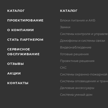
КАТАЛОГ
КАТАЛОГ
ПРОЕКТИРОВАНИЕ
Блоки питания и АКБ
Замки
О КОМПАНИИ
Системы контроля и управле
СТАТЬ ПАРТНЕРОМ
Домофоны и системы связи
Видеонаблюдение
СЕРВИСНОЕ
ОБСЛУЖИВАНИЕ
Готовые решения
Проектные решения
ОТЗЫВЫ
СКС
АКЦИИ
Системы охранно-пожарной
Системы оповещения и тран
КОНТАКТЫ
Деловые аксессуары
Система умный дом