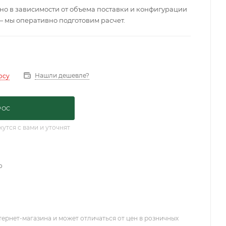
о в зависимости от объема поставки и конфигурации
— мы оперативно подготовим расчет.
Нашли дешевле?
осу
РОС
тся с вами и уточнят
о
тернет-магазина и может отличаться от цен в розничных