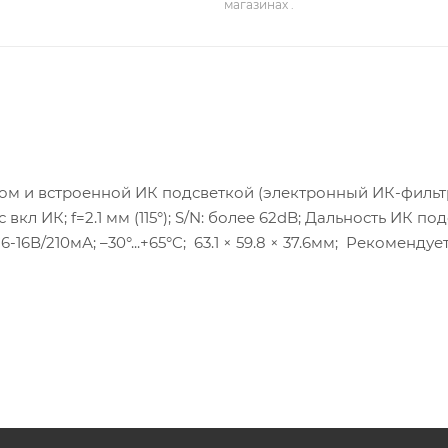
магазинах .
м и встроенной ИК подсветкой (электронный ИК-фильтр
с вкл ИК; f=2.1 мм (115°); S/N: более 62dB; Дальность ИК по
6В/210мА; –30°...+65°C; 63.1 × 59.8 × 37.6мм; Рекомендуе