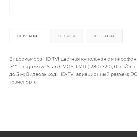
ОПИСАНИЕ
ОТЗЫВЫ
ДОСТАВКА
Видеокамера HD TVI цветная купольная с микрофоно
1/4" Progressive Scan CMOS, 1 МП (1280х720); 0.1лк/0лк 
до 3 м; Видеовыход: HD-TVI авиационный разъем; DC6-1
транспорта