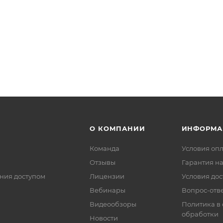
О КОМПАНИИ
ИНФОРМА
Команда
Условия оп
Отзывы
Гарантия на
ния доступом
Лицензии
Условия дос
Вебинары
Вопрос-отв
Видеообзоры
Политика в
обработки
Новости