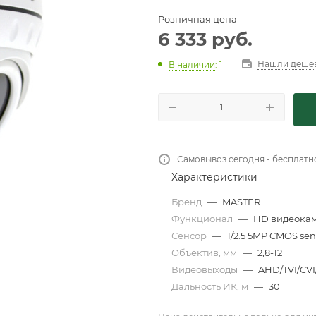
Розничная цена
6 333
руб.
Нашли деше
В наличии
: 1
Самовывоз сегодня - бесплатн
Характеристики
Бренд
—
MASTER
Функционал
—
HD видеока
Сенсор
—
1∕2.5 5MP CMOS se
Объектив, мм
—
2,8-12
Видеовыходы
—
AHD/TVI/CV
Дальность ИК, м
—
30