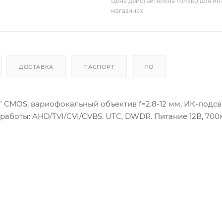
Цена действительна только для ин
магазинах .
ДОСТАВКА
ПАСПОРТ
ПО
 CMOS, вариофокальный объектив f=2.8-12 мм, ИК-подсв
работы: AHD/TVI/CVI/CVBS. UTC, DWDR. Питание 12В, 700м