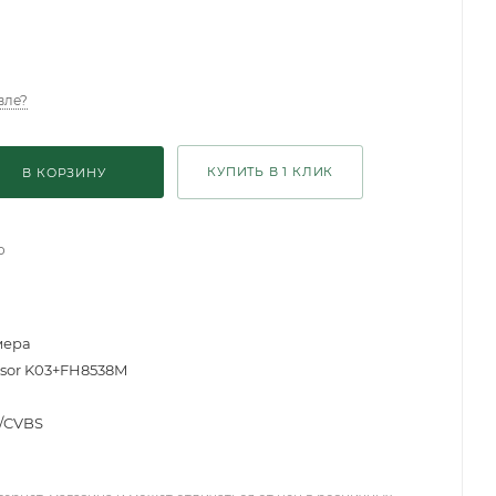
вле?
КУПИТЬ В 1 КЛИК
В КОРЗИНУ
о
мера
nsor K03+FH8538M
I/CVBS