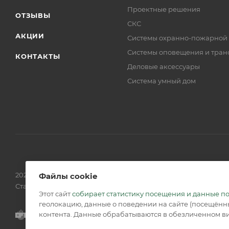
Проектные решения
ОТЗЫВЫ
СКС
АКЦИИ
Системы охранно-пожарной
Системы оповещения и тран
КОНТАКТЫ
Деловые аксессуары
Система умный дом
2026 © Обращаем Ваше внимание на то, что вся информаци
Файлы cookie
Статьи 437 (2) ГК РФ.
Этот сайт
собирает статистику посещения и данные п
геолокацию, данные о поведении на сайте (посещённы
контента. Данные обрабатываются в обезличенном ви