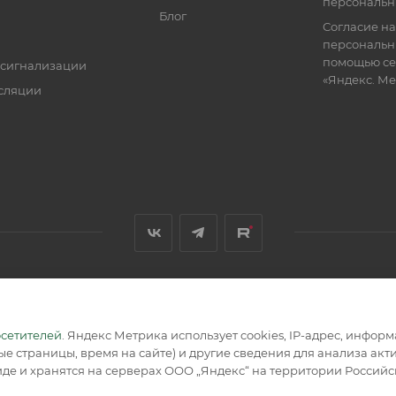
персональн
Блог
Согласие на
персональн
помощью се
 сигнализации
«Яндекс. М
сляции
я, размещенная на сайте, носит информационный характер и не
осетителей
. Яндекс Метрика использует cookies, IP-адрес, инфор
е страницы, время на сайте) и другие сведения для анализа ак
де и хранятся на серверах ООО „Яндекс“ на территории Россий