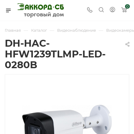
0
—
—
—
Главная
Каталог
Видеонаблюдение
Видеокамер
DH-HAC-
HFW1239TLMP-LED-
0280B