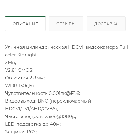
ОПИСАНИЕ
ОТЗЫВЫ
ДОСТАВКА
Уличная цилиндрическая HDCVI-видеокамера Full-
color Starlight
2Mп;
1/2.8” CMOS;
Объектив 2.8мм;
WDR(130дБ);
Чувствительность 0.001лк@F1.6;
Видеовыход: BNC (переключаемый
HDCVI/TVI/AHD/CVBS);
Частота кадров: 25к/с@1080p;
LED-подсветка до 40м;
Защита: IP67;