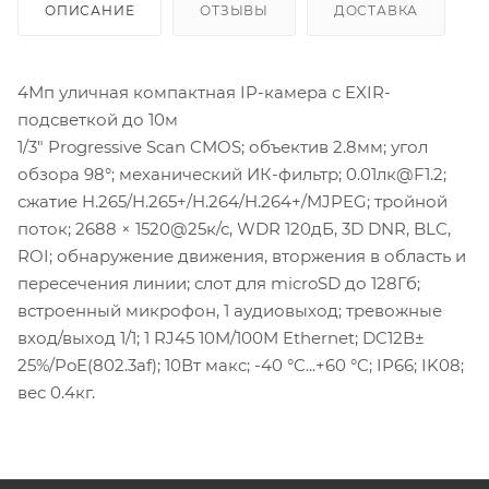
ОПИСАНИЕ
ОТЗЫВЫ
ДОСТАВКА
4Мп уличная компактная IP-камера с EXIR-
подсветкой до 10м
1/3" Progressive Scan CMOS; объектив 2.8мм; угол
обзора 98°; механический ИК-фильтр; 0.01лк@F1.2;
сжатие H.265/H.265+/H.264/H.264+/MJPEG; тройной
поток; 2688 × 1520@25к/с, WDR 120дБ, 3D DNR, BLC,
ROI; обнаружение движения, вторжения в область и
пересечения линии; слот для microSD до 128Гб;
встроенный микрофон, 1 аудиовыход; тревожные
вход/выход 1/1; 1 RJ45 10M/100M Ethernet; DC12В±
25%/PoE(802.3af); 10Вт макс; -40 °C...+60 °C; IP66; IK08;
вес 0.4кг.