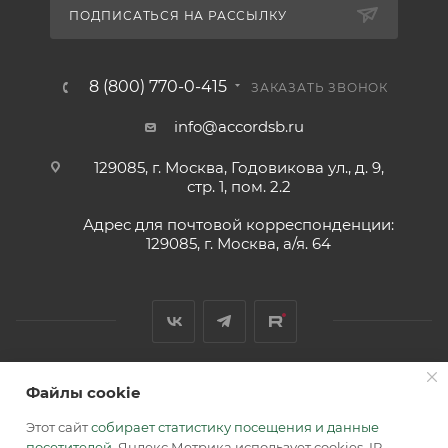
ПОДПИСАТЬСЯ НА РАССЫЛКУ
8 (800) 770-0-415
ЗАКАЗАТЬ ЗВОНОК
info@accordsb.ru
129085, г. Москва, Годовикова ул., д. 9,
стр. 1, пом. 2.2
Адрес для почтовой корреспонденции:
129085, г. Москва, а/я. 64
Файлы cookie
2026 © Обращаем Ваше внимание на то, что вся
информация, размещенная на сайте, носит
Этот сайт
собирает статистику посещения и данные
информационный характер и не является публичной
посетителей
. Яндекс Метрика использует cookies, IP-