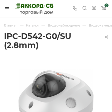
0
—
—
—
Главная
Каталог
Видеонаблюдение
Видеокамер
IPC-D542-G0/SU
(2.8mm)