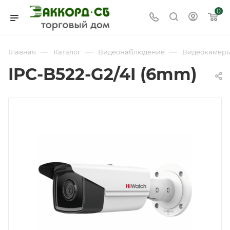
0
—
—
—
Главная
Каталог
Видеонаблюдение
Видеокамер
IPC-B522-G2/4I (6mm)