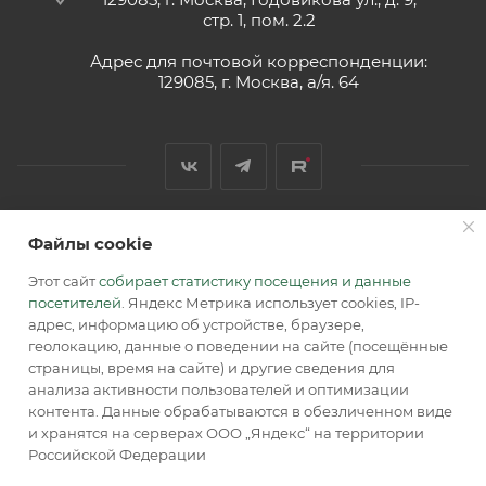
стр. 1, пом. 2.2
Адрес для почтовой корреспонденции:
129085, г. Москва, а/я. 64
Файлы cookie
2026 © Обращаем Ваше внимание на то, что вся
информация, размещенная на сайте, носит
Этот сайт
собирает статистику посещения и данные
информационный характер и не является публичной
посетителей
. Яндекс Метрика использует cookies, IP-
офертой, определяемой положениями Статьи 437 (2) ГК РФ.
адрес, информацию об устройстве, браузере,
геолокацию, данные о поведении на сайте (посещённые
страницы, время на сайте) и другие сведения для
анализа активности пользователей и оптимизации
контента. Данные обрабатываются в обезличенном виде
и хранятся на серверах ООО „Яндекс“ на территории
Российской Федерации
В КОРЗИНУ