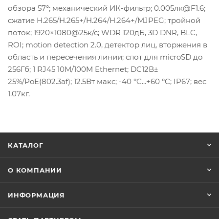
обзора 57°; механический ИК-фильтр; 0.005лк@F1.6;
сжатие H.265/H.265+/H.264/H.264+/MJPEG; тройной
поток; 1920×1080@25к/с; WDR 120дБ, 3D DNR, BLC,
ROI; motion detection 2.0, детектор лиц, вторжения в
область и пересечения линии; слот для microSD до
256Гб; 1 RJ45 10M/100M Ethernet; DC12В±
25%/PoE(802.3af); 12.5Вт макс; -40 °C...+60 °C; IP67; вес
1.07кг.
КАТАЛОГ
О КОМПАНИИ
ИНФОРМАЦИЯ