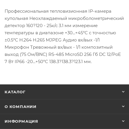
Профессиональная тепловизионная IP-камера
купольная Неохлаждаемый микроболометрический
детектор 160?120 - 25к/с 3.1 мм измерение
температуры в диапазоне +30...+45°C с точностью
±0.5°C H.264 H.265 MJPEG Аудио вх/вых -1/1
Микрофон Тревожный вх/вых - 1/1 композитный
выход (75 Ом/BNC) RS-485 MicroSD 256 Гб DC 12/PoE
7 Вт IP66 -20...+50°С 138.3?138.3?123.1 мм.
КАТАЛОГ
О КОМПАНИИ
ИНФОРМАЦИЯ